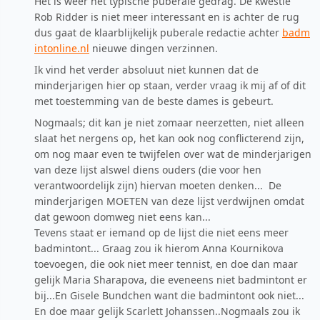
Het is weer het typische puberale gedrag. De kwestie
Rob Ridder is niet meer interessant en is achter de rug
dus gaat de klaarblijkelijk puberale redactie achter
badm
intonline.nl
nieuwe dingen verzinnen.
Ik vind het verder absoluut niet kunnen dat de
minderjarigen hier op staan, verder vraag ik mij af of dit
met toestemming van de beste dames is gebeurt.
Nogmaals; dit kan je niet zomaar neerzetten, niet alleen
slaat het nergens op, het kan ook nog conflicterend zijn,
om nog maar even te twijfelen over wat de minderjarigen
van deze lijst alswel diens ouders (die voor hen
verantwoordelijk zijn) hiervan moeten denken... De
minderjarigen MOETEN van deze lijst verdwijnen omdat
dat gewoon domweg niet eens kan...
Tevens staat er iemand op de lijst die niet eens meer
badmintont... Graag zou ik hierom Anna Kournikova
toevoegen, die ook niet meer tennist, en doe dan maar
gelijk Maria Sharapova, die eveneens niet badmintont er
bij...En Gisele Bundchen want die badmintont ook niet...
En doe maar gelijk Scarlett Johanssen..Nogmaals zou ik