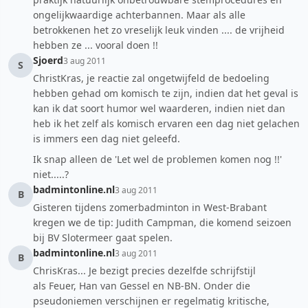
ongelijkwaardige achterbannen. Maar als alle
betrokkenen het zo vreselijk leuk vinden .... de vrijheid
hebben ze ... vooral doen !!
Sjoerd
3 aug 2011
S
ChristKras, je reactie zal ongetwijfeld de bedoeling
hebben gehad om komisch te zijn, indien dat het geval is
kan ik dat soort humor wel waarderen, indien niet dan
heb ik het zelf als komisch ervaren een dag niet gelachen
is immers een dag niet geleefd.
Ik snap alleen de 'Let wel de problemen komen nog !!'
niet.....?
badmintonline.nl
3 aug 2011
B
Gisteren tijdens zomerbadminton in West-Brabant
kregen we de tip: Judith Campman, die komend seizoen
bij BV Slotermeer gaat spelen.
badmintonline.nl
3 aug 2011
B
ChrisKras... Je bezigt precies dezelfde schrijfstijl
als Feuer, Han van Gessel en NB-BN. Onder die
pseudoniemen verschijnen er regelmatig kritische,