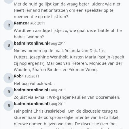
Met de huidige lijst kan de vraag beter luiden: wie niet.
Heeft iemand het onfatsoen om een speelster op te
noemen die op díé lijst kan?
Remco
4 aug 2011
R
Wordt een aardige lijstje zo, wie gaat deze 'battle of the
babes' winnen?
badmintonline.nl
4 aug 2011
B
Nieuw binnen op de mail: Yolanda van Dijk, Iris
Putters, Josephine Wentholt, Kirsten Maria Pastijn (speelt
zij nog ergens?), Marloes van Heteren, Monique van der
Wouden, Sharon Bindels en Yik-man Wong.
Rob
4 aug 2011
R
Het oog wil ook wat...
badmintonline.nl
3 aug 2011
B
Zojuist via e-mail: WK-ganger Paulien van Dooremalen.
badmintonline.nl
3 aug 2011
B
Fair point ChrisKraskriebel. Om 'de discussie' terug te
sturen naar de oorspronkelijke intentie van het artikel:
nieuwe namen blijven welkom. De discussie over 'het