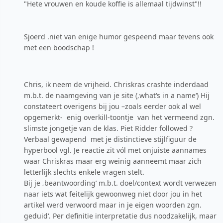
"Hete vrouwen en koude koffie is allemaal tijdwinst"!!
Sjoerd .niet van enige humor gespeend maar tevens ook
met een boodschap !
Chris, ik neem de vrijheid. Chriskras crashte inderdaad
m.b.t. de naamgeving van je site (‚what‘s in a name‘) Hij
constateert overigens bij jou –zoals eerder ook al wel
opgemerkt- enig overkill-toontje van het vermeend zgn.
slimste jongetje van de klas. Piet Ridder followed ?
Verbaal gewapend met je distinctieve stijlfiguur de
hyperbool vgl. Je reactie zit vól met onjuiste aannames
waar Chriskras maar erg weinig aanneemt maar zich
letterlijk slechts enkele vragen stelt.
Bij je ‚beantwoording’ m.b.t. doel/context wordt verwezen
naar iets wat feitelijk gewoonweg niet door jou in het
artikel werd verwoord maar in je eigen woorden zgn.
geduid‘. Per definitie interpretatie dus noodzakelijk, maar