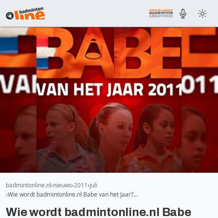
badmintonline.nl
nieuws
2011
juli
Wie wordt badmintonline.nl Babe van het Jaar?…
Wie wordt badmintonline.nl Babe