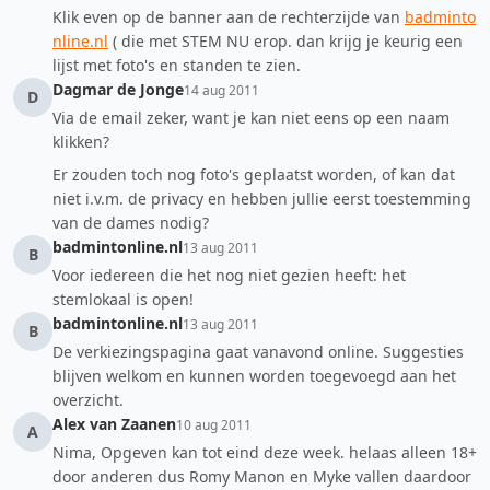
Klik even op de banner aan de rechterzijde van
badminto
nline.nl
( die met STEM NU erop. dan krijg je keurig een
lijst met foto's en standen te zien.
Dagmar de Jonge
14 aug 2011
D
Via de email zeker, want je kan niet eens op een naam
klikken?
Er zouden toch nog foto's geplaatst worden, of kan dat
niet i.v.m. de privacy en hebben jullie eerst toestemming
van de dames nodig?
badmintonline.nl
13 aug 2011
B
Voor iedereen die het nog niet gezien heeft: het
stemlokaal is open!
badmintonline.nl
13 aug 2011
B
De verkiezingspagina gaat vanavond online. Suggesties
blijven welkom en kunnen worden toegevoegd aan het
overzicht.
Alex van Zaanen
10 aug 2011
A
Nima, Opgeven kan tot eind deze week. helaas alleen 18+
door anderen dus Romy Manon en Myke vallen daardoor