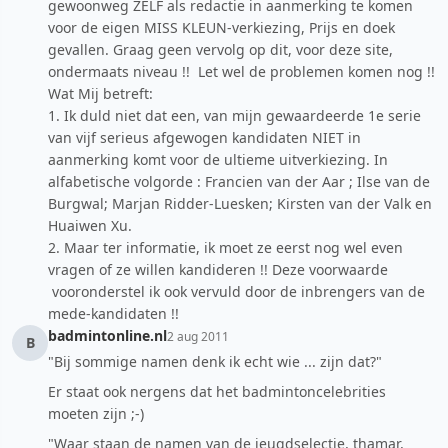
gewoonweg ZELF als redactie in aanmerking te komen
voor de eigen MISS KLEUN-verkiezing, Prijs en doek
gevallen. Graag geen vervolg op dit, voor deze site,
ondermaats niveau !! Let wel de problemen komen nog !!
Wat Mij betreft:
1. Ik duld niet dat een, van mijn gewaardeerde 1e serie
van vijf serieus afgewogen kandidaten NIET in
aanmerking komt voor de ultieme uitverkiezing. In
alfabetische volgorde : Francien van der Aar ; Ilse van de
Burgwal; Marjan Ridder-Luesken; Kirsten van der Valk en
Huaiwen Xu.
2. Maar ter informatie, ik moet ze eerst nog wel even
vragen of ze willen kandideren !! Deze voorwaarde
vooronderstel ik ook vervuld door de inbrengers van de
mede-kandidaten !!
badmintonline.nl
2 aug 2011
B
"Bij sommige namen denk ik echt wie ... zijn dat?"
Er staat ook nergens dat het badmintoncelebrities
moeten zijn ;-)
"Waar staan de namen van de jeugdselectie, thamar,