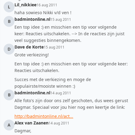
Lil_nikkiee
16 aug 2011
L
haha sowieso Nikki v/d ven !
badmintonline.nl
15 aug 2011
B
Een top idee :) en misschien een tip voor volgende
keer: Reacties uitschakelen. --> In de reacties zijn juist
veel suggesties binnengekomen.
Dave de Korte
15 aug 2011
D
Grote verkiezing!
Een top idee :) en misschien een tip voor volgende keer:
Reacties uitschakelen.
Succes met de verkiezing en moge de
populairste/mooiste winnen :)
badmintonline.nl
14 aug 2011
B
Alle foto's zijn door ons zelf geschoten, dus wees gerust
Dagmar. Speciaal voor jou hier nog een keertje de link:
http://badmintonline.nl/act...
Alex van Zaanen
14 aug 2011
A
Dagmar,