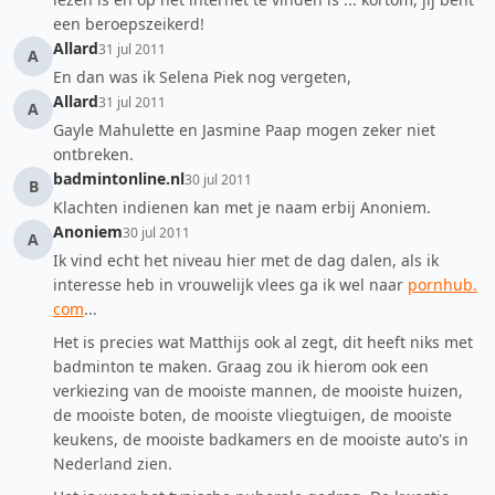
een beroepszeikerd!
Allard
31 jul 2011
A
En dan was ik Selena Piek nog vergeten,
Allard
31 jul 2011
A
Gayle Mahulette en Jasmine Paap mogen zeker niet
ontbreken.
badmintonline.nl
30 jul 2011
B
Klachten indienen kan met je naam erbij Anoniem.
Anoniem
30 jul 2011
A
Ik vind echt het niveau hier met de dag dalen, als ik
interesse heb in vrouwelijk vlees ga ik wel naar
pornhub.
com
...
Het is precies wat Matthijs ook al zegt, dit heeft niks met
badminton te maken. Graag zou ik hierom ook een
verkiezing van de mooiste mannen, de mooiste huizen,
de mooiste boten, de mooiste vliegtuigen, de mooiste
keukens, de mooiste badkamers en de mooiste auto's in
Nederland zien.