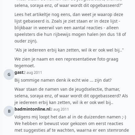
selena, soraya enz, of waar wordt dit opgebasseerd?"
Lees het artikeltje nog eens, dan weet je waarop deze
lijst gebaseerd is. Zoals je ziet staan er in deze lijst -
blijkbaar in weerwil van een aantal reacties - alleen
speelsters die hun rijbewijs mogen halen (en dus 18 of
ouder zijn).
"Als je iedereen erbij kan zetten, wil ik er ook wel bij.."
We zien je naam en een representatieve foto graag
tegemoet.
gast
2 aug 2011
G
Bij sommige namen denk ik echt wie ... zijn dat?
Waar staan de namen van de jeugdselectie, thamar,
selena, soraya enz, of waar wordt dit opgebasseerd? Als
je iedereen erbij kan zetten, wil ik er ook wel bij..
badmintonline.nl
2 aug 2011
B
Volgens mij loopt het dan al in de duizenden namen ;-)
We hebben er bewust voor gekozen om eerst reacties
met suggesties af te wachten, waarna er een stemronde