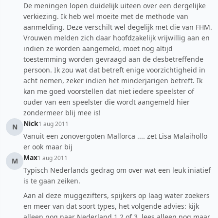
De meningen lopen duidelijk uiteen over een dergelijke
verkiezing. Ik heb wel moeite met de methode van
aanmelding. Deze verschilt wel degelijk met die van FHM.
Vrouwen melden zich daar hoofdzakelijk vrijwillig aan en
indien ze worden aangemeld, moet nog altijd
toestemming worden gevraagd aan de desbetreffende
persoon. Ik zou wat dat betreft enige voorzichtigheid in
acht nemen, zeker indien het minderjarigen betreft. Ik
kan me goed voorstellen dat niet iedere speelster of
ouder van een speelster die wordt aangemeld hier
zondermeer blij mee is!
Nick
1 aug 2011
N
Vanuit een zonovergoten Mallorca .... zet Lisa Malaihollo
er ook maar bij
Max
1 aug 2011
M
Typisch Nederlands gedrag om over wat een leuk iniatief
is te gaan zeiken.
Aan al deze muggezifters, spijkers op laag water zoekers
en meer van dat soort types, het volgende advies: kijk
alleen nog naar Nederland 1,2 of 3, lees alleen nog maar