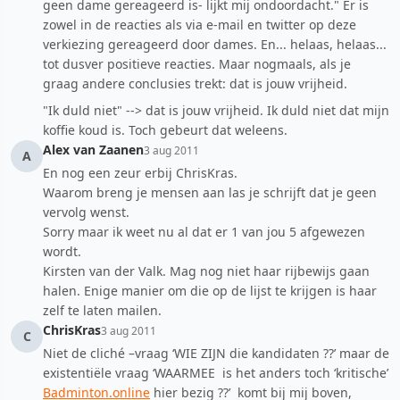
geen dame gereageerd is- lijkt mij ondoordacht." Er is
zowel in de reacties als via e-mail en twitter op deze
verkiezing gereageerd door dames. En... helaas, helaas...
tot dusver positieve reacties. Maar nogmaals, als je
graag andere conclusies trekt: dat is jouw vrijheid.
"Ik duld niet" --> dat is jouw vrijheid. Ik duld niet dat mijn
koffie koud is. Toch gebeurt dat weleens.
Alex van Zaanen
3 aug 2011
A
En nog een zeur erbij ChrisKras.
Waarom breng je mensen aan las je schrijft dat je geen
vervolg wenst.
Sorry maar ik weet nu al dat er 1 van jou 5 afgewezen
wordt.
Kirsten van der Valk. Mag nog niet haar rijbewijs gaan
halen. Enige manier om die op de lijst te krijgen is haar
zelf te laten mailen.
ChrisKras
3 aug 2011
C
Niet de cliché –vraag ‘WIE ZIJN die kandidaten ??’ maar de
existentiële vraag ‘WAARMEE is het anders toch ‘kritische’
Badminton.online
hier bezig ??’ komt bij mij boven,