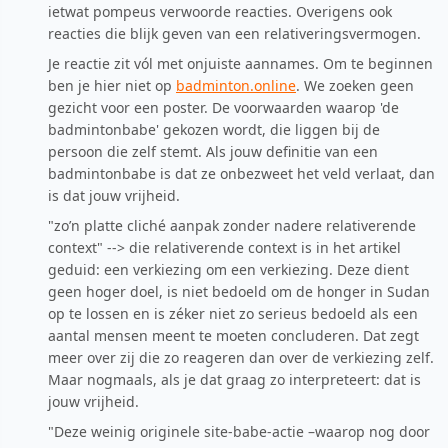
ietwat pompeus verwoorde reacties. Overigens ook
reacties die blijk geven van een relativeringsvermogen.
Je reactie zit vól met onjuiste aannames. Om te beginnen
ben je hier niet op
badminton.online
. We zoeken geen
gezicht voor een poster. De voorwaarden waarop 'de
badmintonbabe' gekozen wordt, die liggen bij de
persoon die zelf stemt. Als jouw definitie van een
badmintonbabe is dat ze onbezweet het veld verlaat, dan
is dat jouw vrijheid.
"zo’n platte cliché aanpak zonder nadere relativerende
context" --> die relativerende context is in het artikel
geduid: een verkiezing om een verkiezing. Deze dient
geen hoger doel, is niet bedoeld om de honger in Sudan
op te lossen en is zéker niet zo serieus bedoeld als een
aantal mensen meent te moeten concluderen. Dat zegt
meer over zij die zo reageren dan over de verkiezing zelf.
Maar nogmaals, als je dat graag zo interpreteert: dat is
jouw vrijheid.
"Deze weinig originele site-babe-actie –waarop nog door