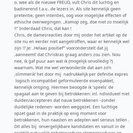
o. wee als de nieuwe FREUD, vult Chris dit luchtig en
badinerend t.a.v.. de lezers in. Als site kennelijk geen
pretentie, geen intenties, oog voor mogelijke effecten of
ethische overwegingen. „Komop zeg, doe niet zo moeilijk
!!“ Inderdaad Chris, dat kan !
Chris, de damesreacties door mij onder het artikel op de
site nu en eerder niet aangetroffen, waar er kennelijk wel
zijn !? Je: ‚Helaas positief‘“ vooronderstelt dat jij
‚aanneemt‘ dat Chriskras graag anders zou zien. Nou
nee, ik gaf puur aan wat ik (mogelijk onvolledig ?)
waarnam. Wat me wel verwonderde dat aan zo’n
‚slimmerik‘ het door mij nadrukkelijk per definitie expres
logisch incompatibel geformuleerde eisenpakket,
kennelijk ontging. Hiermee beoogde ik 'speels' de
spagaat aan te geven bij betrokkenen: inl. ndividueel niet
dulden/accepteren dat nauw betrokkenen –zonder
duidelijke redenen- worden weggezet. Een luchtige
opzet gaat in de praktijk op enig moment voor
betrokkenen, hun naasten en adepten wel serieus tellen .
Dit alles bij onvergelijkbare kandidaten en vanuit in de
praktijk natuurlijk onbetrouwbare stemprocedures en