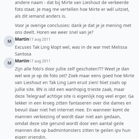
andere naam - dat bij Mirte van Lieshout de verkeerde
foto staat. Je mag me vertellen hoe Mirte er wél uitziet,
als dit iemand anders is.
Voor je overige conclusies: dank je dat je je mening met
ons deelt. Horen we weer snel van je?
Martin
17 aug 2011
M
Excuses Tak Ling klopt wel, was in de war met Melissa
Santosa
Martin
17 aug 2011
M
Zijn alle foto's door jullie zelf geschoten??? Weet je dan
wel wie je op de foto zet? Zoek maar eens goed hoe Mirte
van Lieshout en Tak Ling Lam eruit zien! Niet zoals op
jullie site. BN is idd een wanhopig trieste zaak, maar
deze Telegraaf achtige site is eigenlijk nog veel erger. Ga
lekker in een kroeg zitten fantaseren over die dames en
bevuil daar niet het internet mee. En wanneer komt de
mannen verkiezing of wordt daar niet aan gedaan,
omdat deze site gerund wordt door een aantal geile
mannen die op badmintonsters zitten te geilen ipv hun
eigen vriendin.