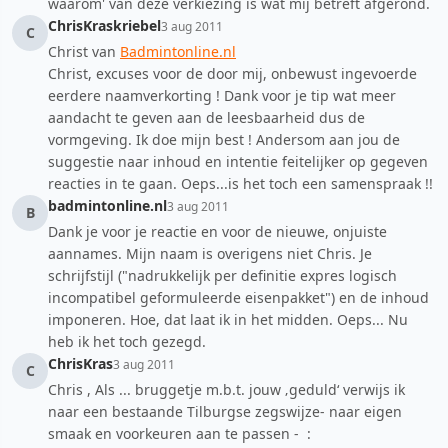
waarom' van deze verkiezing is wat mij betreft afgerond.
ChrisKraskriebel
3 aug 2011
C
Christ van
Badmintonline.nl
Christ, excuses voor de door mij, onbewust ingevoerde
eerdere naamverkorting ! Dank voor je tip wat meer
aandacht te geven aan de leesbaarheid dus de
vormgeving. Ik doe mijn best ! Andersom aan jou de
suggestie naar inhoud en intentie feitelijker op gegeven
reacties in te gaan. Oeps...is het toch een samenspraak !!
badmintonline.nl
3 aug 2011
B
Dank je voor je reactie en voor de nieuwe, onjuiste
aannames. Mijn naam is overigens niet Chris. Je
schrijfstijl ("nadrukkelijk per definitie expres logisch
incompatibel geformuleerde eisenpakket") en de inhoud
imponeren. Hoe, dat laat ik in het midden. Oeps... Nu
heb ik het toch gezegd.
ChrisKras
3 aug 2011
C
Chris , Als ... bruggetje m.b.t. jouw ‚geduld‘ verwijs ik
naar een bestaande Tilburgse zegswijze- naar eigen
smaak en voorkeuren aan te passen - :