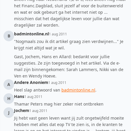
het Financ.Dagblad, sluit jezelf af voor de buitenwereld
en wat er ook gebeurt ga het internet niet op ...
misschien dat het dagelijkse leven voor jullie dan wat
dragelijker zal worden.
badmintonline.nl
1 aug 2011
B
"Nogmaals zou ik dit artikel graag zien verdwijnen..." Je
krijgt niet altijd wat je wil.
Gast, Jochem, Hans en Allard: bedankt voor jullie
suggesties. Ze zijn toegevoegd in het artikel. Via de e-
mail zijn binnengekomen: Sarah Lammers, Nikki van de
Ven en Wendy Hoeve.
Andere Anoniem
1 aug 2011
A
Heel slap antwoord van
badmintonline.nl
.
Hans
1 aug 2011
H
Thamar Peters mag hier zeker niet ontbreken
Jochem
1 aug 2011
J
Jij hebt vast geen leven want jij zult ongetwijfeld moeite
hebben met alles dat eop TV te zien is, in de kranten te
lezen is en op het internet te vinden is ... kortom, jij bent