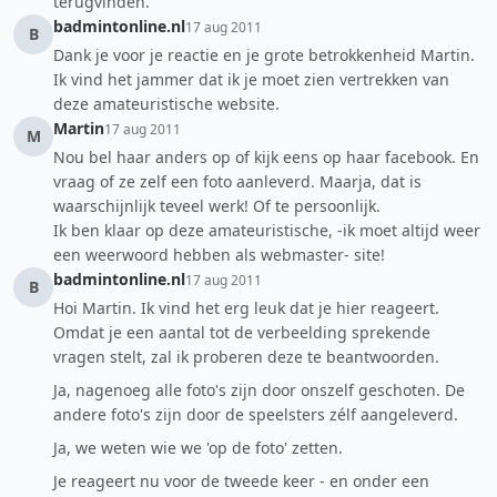
terugvinden.
badmintonline.nl
17 aug 2011
B
Dank je voor je reactie en je grote betrokkenheid Martin.
Ik vind het jammer dat ik je moet zien vertrekken van
deze amateuristische website.
Martin
17 aug 2011
M
Nou bel haar anders op of kijk eens op haar facebook. En
vraag of ze zelf een foto aanleverd. Maarja, dat is
waarschijnlijk teveel werk! Of te persoonlijk.
Ik ben klaar op deze amateuristische, -ik moet altijd weer
een weerwoord hebben als webmaster- site!
badmintonline.nl
17 aug 2011
B
Hoi Martin. Ik vind het erg leuk dat je hier reageert.
Omdat je een aantal tot de verbeelding sprekende
vragen stelt, zal ik proberen deze te beantwoorden.
Ja, nagenoeg alle foto's zijn door onszelf geschoten. De
andere foto's zijn door de speelsters zélf aangeleverd.
Ja, we weten wie we 'op de foto' zetten.
Je reageert nu voor de tweede keer - en onder een