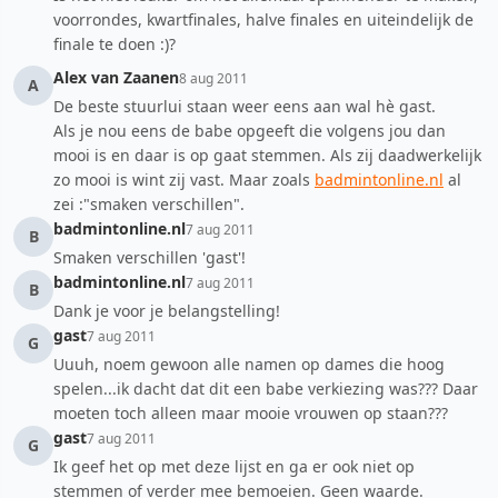
voorrondes, kwartfinales, halve finales en uiteindelijk de
finale te doen :)?
Alex van Zaanen
8 aug 2011
A
De beste stuurlui staan weer eens aan wal hè gast.
Als je nou eens de babe opgeeft die volgens jou dan
mooi is en daar is op gaat stemmen. Als zij daadwerkelijk
zo mooi is wint zij vast. Maar zoals
badmintonline.nl
al
zei :"smaken verschillen".
badmintonline.nl
7 aug 2011
B
Smaken verschillen 'gast'!
badmintonline.nl
7 aug 2011
B
Dank je voor je belangstelling!
gast
7 aug 2011
G
Uuuh, noem gewoon alle namen op dames die hoog
spelen...ik dacht dat dit een babe verkiezing was??? Daar
moeten toch alleen maar mooie vrouwen op staan???
gast
7 aug 2011
G
Ik geef het op met deze lijst en ga er ook niet op
stemmen of verder mee bemoeien. Geen waarde.