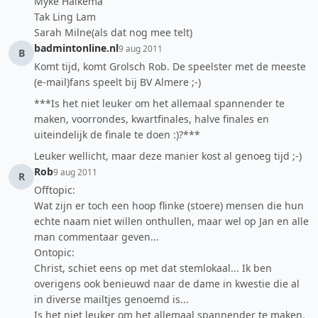
Myke Halkema
Tak Ling Lam
Sarah Milne(als dat nog mee telt)
badmintonline.nl
9 aug 2011
B
Komt tijd, komt Grolsch Rob. De speelster met de meeste
(e-mail)fans speelt bij BV Almere ;-)
***Is het niet leuker om het allemaal spannender te
maken, voorrondes, kwartfinales, halve finales en
uiteindelijk de finale te doen :)?***
Leuker wellicht, maar deze manier kost al genoeg tijd ;-)
Rob
9 aug 2011
R
Offtopic:
Wat zijn er toch een hoop flinke (stoere) mensen die hun
echte naam niet willen onthullen, maar wel op Jan en alle
man commentaar geven...
Ontopic:
Christ, schiet eens op met dat stemlokaal... Ik ben
overigens ook benieuwd naar de dame in kwestie die al
in diverse mailtjes genoemd is...
Is het niet leuker om het allemaal spannender te maken,