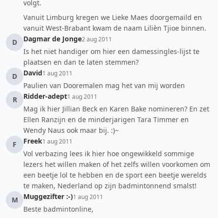
volgt.
Vanuit Limburg kregen we Lieke Maes doorgemaild en
vanuit West-Brabant kwam de naam Lilièn Tjioe binnen.
Dagmar de Jonge
2 aug 2011
D
Is het niet handiger om hier een damessingles-lijst te
plaatsen en dan te laten stemmen?
David
1 aug 2011
D
Paulien van Dooremalen mag het van mij worden
Ridder-adept
1 aug 2011
R
Mag ik hier Jillian Beck en Karen Bake nomineren? En zet
Ellen Ranzijn en de minderjarigen Tara Timmer en
Wendy Naus ook maar bij. :)~
Freek
1 aug 2011
F
Vol verbazing lees ik hier hoe ongewikkeld sommige
lezers het willen maken of het zelfs willen voorkomen om
een beetje lol te hebben en de sport een beetje werelds
te maken, Nederland op zijn badmintonnend smalst!
Muggezifter :-)
1 aug 2011
M
Beste badmintonline,