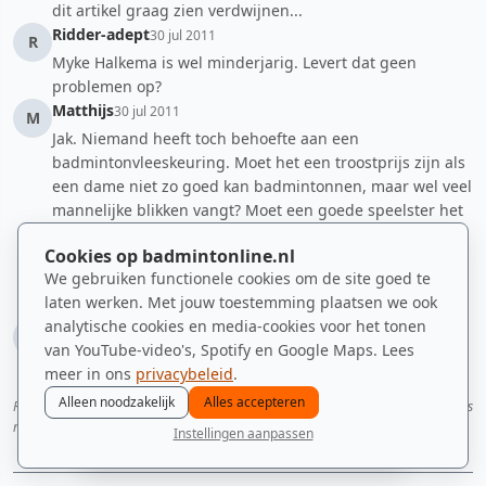
dit artikel graag zien verdwijnen...
Ridder-adept
30 jul 2011
R
Myke Halkema is wel minderjarig. Levert dat geen
problemen op?
Matthijs
30 jul 2011
M
Jak. Niemand heeft toch behoefte aan een
badmintonvleeskeuring. Moet het een troostprijs zijn als
een dame niet zo goed kan badmintonnen, maar wel veel
mannelijke blikken vangt? Moet een goede speelster het
zich aantrekken dat haar uiterlijk niet aan de maatstaven
Cookies op badmintonline.nl
van anonieme, hijgerige mannen voldoet die ze zonder
We gebruiken functionele cookies om de site goed te
moeite van de baan slaat? Sommigen zijn nog niet eens
laten werken. Met jouw toestemming plaatsen we ook
de volwassen leeftijd gepasseerd ...
analytische cookies en media-cookies voor het tonen
gast
30 jul 2011
G
van YouTube-video's, Spotify en Google Maps. Lees
mirte van lieshout mag er ook bij
meer in ons
privacybeleid
.
Alleen noodzakelijk
Alles accepteren
Reacties zijn afkomstig uit de periode dat badmintonline.nl Disqus gebruikte als
reactiesysteem.
Instellingen aanpassen
nieuws
spelers
ranglijst
zomer
menu