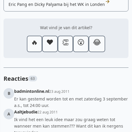
Eric Pang en Dicky Palyama bij het WK in Londen
Wat vind je van dit artikel?
🔥
❤️
👏
😮
😂
Reacties
63
badmintonline.nl
23 aug 2011
B
Er kan gestemd worden tot en met zaterdag 3 september
a.s., tot 24:00 uur.
Aaltjebudie
22 aug 2011
A
Ik vind het een leuk idee maar zou graag weten tot
wanneer men kan stemmen??? Want dit kan ik nergens