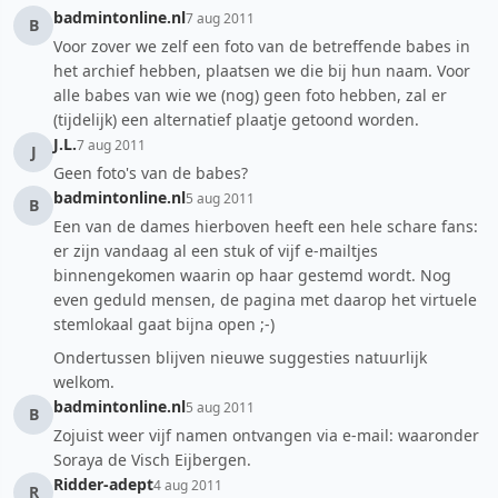
badmintonline.nl
7 aug 2011
B
Voor zover we zelf een foto van de betreffende babes in
het archief hebben, plaatsen we die bij hun naam. Voor
alle babes van wie we (nog) geen foto hebben, zal er
(tijdelijk) een alternatief plaatje getoond worden.
J.L.
7 aug 2011
J
Geen foto's van de babes?
badmintonline.nl
5 aug 2011
B
Een van de dames hierboven heeft een hele schare fans:
er zijn vandaag al een stuk of vijf e-mailtjes
binnengekomen waarin op haar gestemd wordt. Nog
even geduld mensen, de pagina met daarop het virtuele
stemlokaal gaat bijna open ;-)
Ondertussen blijven nieuwe suggesties natuurlijk
welkom.
badmintonline.nl
5 aug 2011
B
Zojuist weer vijf namen ontvangen via e-mail: waaronder
Soraya de Visch Eijbergen.
Ridder-adept
4 aug 2011
R