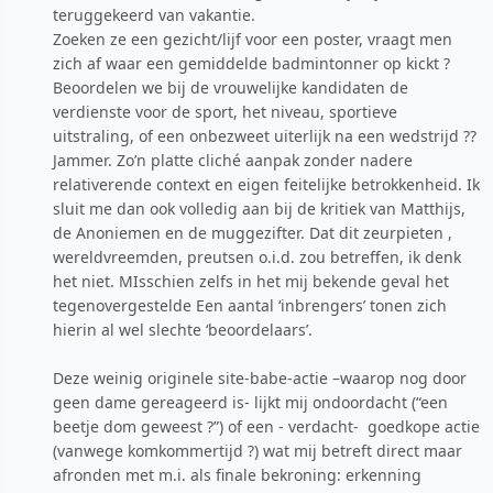
teruggekeerd van vakantie.
Zoeken ze een gezicht/lijf voor een poster, vraagt men
zich af waar een gemiddelde badmintonner op kickt ?
Beoordelen we bij de vrouwelijke kandidaten de
verdienste voor de sport, het niveau, sportieve
uitstraling, of een onbezweet uiterlijk na een wedstrijd ??
Jammer. Zo’n platte cliché aanpak zonder nadere
relativerende context en eigen feitelijke betrokkenheid. Ik
sluit me dan ook volledig aan bij de kritiek van Matthijs,
de Anoniemen en de muggezifter. Dat dit zeurpieten ,
wereldvreemden, preutsen o.i.d. zou betreffen, ik denk
het niet. MIsschien zelfs in het mij bekende geval het
tegenovergestelde Een aantal ‘inbrengers’ tonen zich
hierin al wel slechte ‘beoordelaars’.
Deze weinig originele site-babe-actie –waarop nog door
geen dame gereageerd is- lijkt mij ondoordacht (“een
beetje dom geweest ?”) of een - verdacht- goedkope actie
(vanwege komkommertijd ?) wat mij betreft direct maar
afronden met m.i. als finale bekroning: erkenning