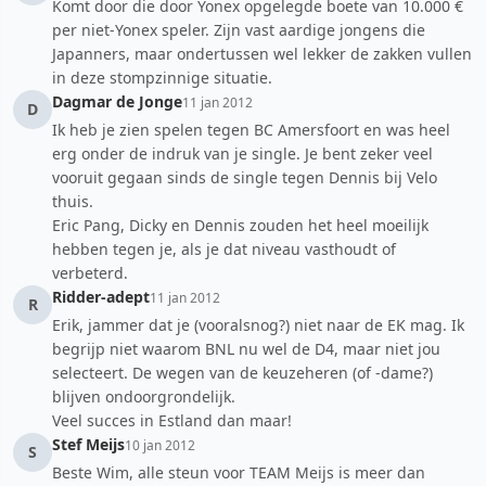
Komt door die door Yonex opgelegde boete van 10.000 €
per niet-Yonex speler. Zijn vast aardige jongens die
Japanners, maar ondertussen wel lekker de zakken vullen
in deze stompzinnige situatie.
Dagmar de Jonge
11 jan 2012
D
Ik heb je zien spelen tegen BC Amersfoort en was heel
erg onder de indruk van je single. Je bent zeker veel
vooruit gegaan sinds de single tegen Dennis bij Velo
thuis.
Eric Pang, Dicky en Dennis zouden het heel moeilijk
hebben tegen je, als je dat niveau vasthoudt of
verbeterd.
Ridder-adept
11 jan 2012
R
Erik, jammer dat je (vooralsnog?) niet naar de EK mag. Ik
begrijp niet waarom BNL nu wel de D4, maar niet jou
selecteert. De wegen van de keuzeheren (of -dame?)
blijven ondoorgrondelijk.
Veel succes in Estland dan maar!
Stef Meijs
10 jan 2012
S
Beste Wim, alle steun voor TEAM Meijs is meer dan