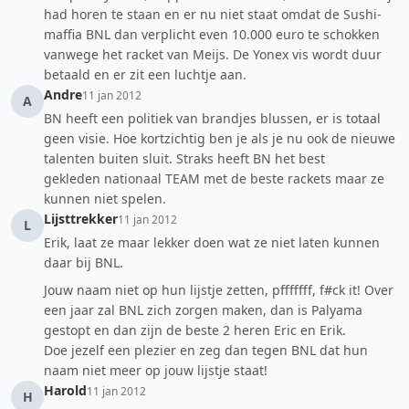
had horen te staan en er nu niet staat omdat de Sushi-
maffia BNL dan verplicht even 10.000 euro te schokken
vanwege het racket van Meijs. De Yonex vis wordt duur
betaald en er zit een luchtje aan.
Andre
11 jan 2012
A
BN heeft een politiek van brandjes blussen, er is totaal
geen visie. Hoe kortzichtig ben je als je nu ook de nieuwe
talenten buiten sluit. Straks heeft BN het best
gekleden nationaal TEAM met de beste rackets maar ze
kunnen niet spelen.
Lijsttrekker
11 jan 2012
L
Erik, laat ze maar lekker doen wat ze niet laten kunnen
daar bij BNL.
Jouw naam niet op hun lijstje zetten, pfffffff, f#ck it! Over
een jaar zal BNL zich zorgen maken, dan is Palyama
gestopt en dan zijn de beste 2 heren Eric en Erik.
Doe jezelf een plezier en zeg dan tegen BNL dat hun
naam niet meer op jouw lijstje staat!
Harold
11 jan 2012
H