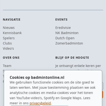
NAVIGATIE
EVENTS
Nieuws
Eredivisie
Kennisbank
NK Badminton
Spelers
Dutch Open
Clubs
Zomerbadminton
Video's
OVER ONS
BLIJF OP DE HOOGTE
Team
Je ontvangt enkele keren per
Supporters
jaar een e-mail met het
Tip de redactie
laatste badmintonnieuws.
Cookies op badmintonline.nl
Contact
We gebruiken functionele cookies om de site goed te
E-mailadres
laten werken. Met jouw toestemming plaatsen we ook
analytische cookies en media-cookies voor het tonen
aanmelden
van YouTube-video's, Spotify en Google Maps. Lees
meer in ons
privacybeleid
.