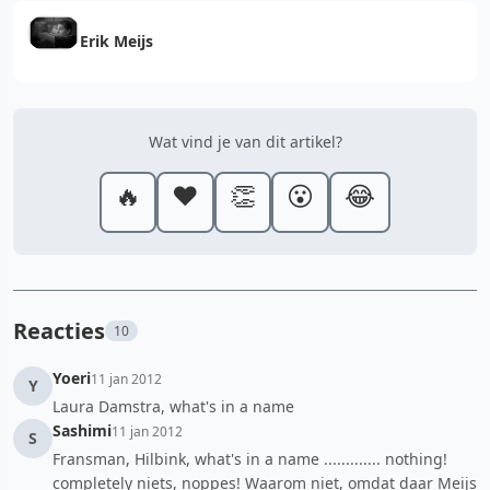
Erik Meijs
Wat vind je van dit artikel?
🔥
❤️
👏
😮
😂
Reacties
10
Yoeri
11 jan 2012
Y
Laura Damstra, what's in a name
Sashimi
11 jan 2012
S
Fransman, Hilbink, what's in a name ............. nothing!
completely niets, noppes! Waarom niet, omdat daar Meijs