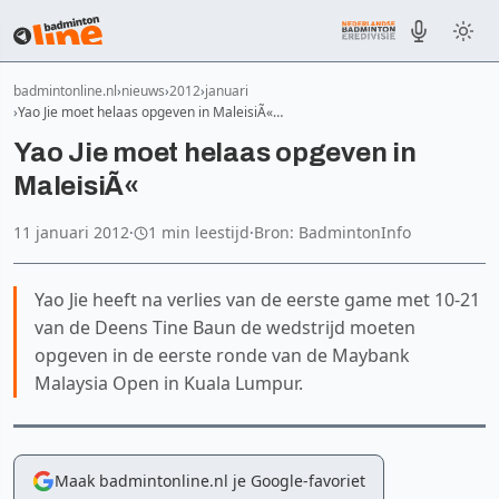
badmintonline.nl
nieuws
2012
januari
Yao Jie moet helaas opgeven in MaleisiÃ«…
Yao Jie moet helaas opgeven in
MaleisiÃ«
11 januari 2012
·
1 min leestijd
·
Bron: BadmintonInfo
Yao Jie heeft na verlies van de eerste game met 10-21
van de Deens Tine Baun de wedstrijd moeten
opgeven in de eerste ronde van de Maybank
Malaysia Open in Kuala Lumpur.
Maak badmintonline.nl je Google-favoriet