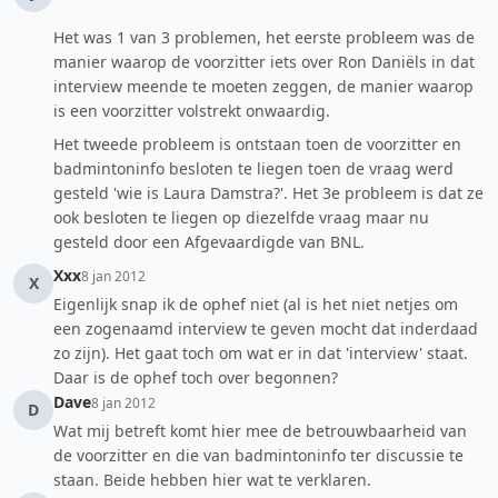
Het was 1 van 3 problemen, het eerste probleem was de
manier waarop de voorzitter iets over Ron Daniëls in dat
interview meende te moeten zeggen, de manier waarop
is een voorzitter volstrekt onwaardig.
Het tweede probleem is ontstaan toen de voorzitter en
badmintoninfo besloten te liegen toen de vraag werd
gesteld 'wie is Laura Damstra?'. Het 3e probleem is dat ze
ook besloten te liegen op diezelfde vraag maar nu
gesteld door een Afgevaardigde van BNL.
Xxx
8 jan 2012
X
Eigenlijk snap ik de ophef niet (al is het niet netjes om
een zogenaamd interview te geven mocht dat inderdaad
zo zijn). Het gaat toch om wat er in dat 'interview' staat.
Daar is de ophef toch over begonnen?
Dave
8 jan 2012
D
Wat mij betreft komt hier mee de betrouwbaarheid van
de voorzitter en die van badmintoninfo ter discussie te
staan. Beide hebben hier wat te verklaren.