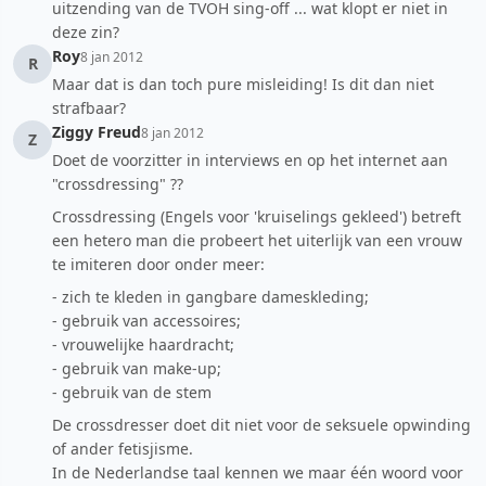
uitzending van de TVOH sing-off ... wat klopt er niet in
deze zin?
Roy
8 jan 2012
R
Maar dat is dan toch pure misleiding! Is dit dan niet
strafbaar?
Ziggy Freud
8 jan 2012
Z
Doet de voorzitter in interviews en op het internet aan
"crossdressing" ??
Crossdressing (Engels voor 'kruiselings gekleed') betreft
een hetero man die probeert het uiterlijk van een vrouw
te imiteren door onder meer:
- zich te kleden in gangbare dameskleding;
- gebruik van accessoires;
- vrouwelijke haardracht;
- gebruik van make-up;
- gebruik van de stem
De crossdresser doet dit niet voor de seksuele opwinding
of ander fetisjisme.
In de Nederlandse taal kennen we maar één woord voor