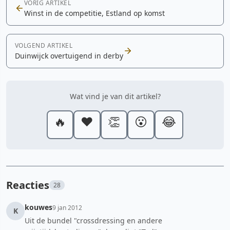
VORIG ARTIKEL
Winst in de competitie, Estland op komst
VOLGEND ARTIKEL
Duinwijck overtuigend in derby
Wat vind je van dit artikel?
🔥
❤️
👏
😮
😂
Reacties
28
kouwes
9 jan 2012
K
Uit de bundel "crossdressing en andere