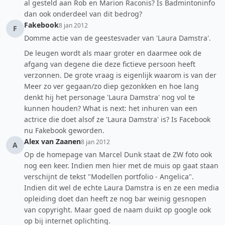
al gesteld aan Rob en Marion Raconis? Is Badmintoninfo
dan ook onderdeel van dit bedrog?
Fakebook
8 jan 2012
F
Domme actie van de geestesvader van 'Laura Damstra'.
De leugen wordt als maar groter en daarmee ook de
afgang van degene die deze fictieve persoon heeft
verzonnen. De grote vraag is eigenlijk waarom is van der
Meer zo ver gegaan/zo diep gezonkken en hoe lang
denkt hij het personage 'Laura Damstra' nog vol te
kunnen houden? What is next: het inhuren van een
actrice die doet alsof ze 'Laura Damstra' is? Is Facebook
nu Fakebook geworden.
Alex van Zaanen
8 jan 2012
A
Op de homepage van Marcel Dunk staat de ZW foto ook
nog een keer. Indien men hier met de muis op gaat staan
verschijnt de tekst "Modellen portfolio - Angelica".
Indien dit wel de echte Laura Damstra is en ze een media
opleiding doet dan heeft ze nog bar weinig gesnopen
van copyright. Maar goed de naam duikt op google ook
op bij internet oplichting.