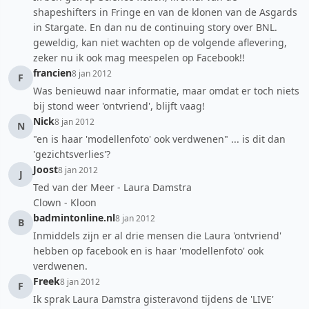
shapeshifters in Fringe en van de klonen van de Asgards
in Stargate. En dan nu de continuing story over BNL.
geweldig, kan niet wachten op de volgende aflevering,
zeker nu ik ook mag meespelen op Facebook!!
francien
8 jan 2012
F
Was benieuwd naar informatie, maar omdat er toch niets
bij stond weer 'ontvriend', blijft vaag!
Nick
8 jan 2012
N
"en is haar 'modellenfoto' ook verdwenen" ... is dit dan
'gezichtsverlies'?
Joost
8 jan 2012
J
Ted van der Meer - Laura Damstra
Clown - Kloon
badmintonline.nl
8 jan 2012
B
Inmiddels zijn er al drie mensen die Laura 'ontvriend'
hebben op facebook en is haar 'modellenfoto' ook
verdwenen.
Freek
8 jan 2012
F
Ik sprak Laura Damstra gisteravond tijdens de 'LIVE'