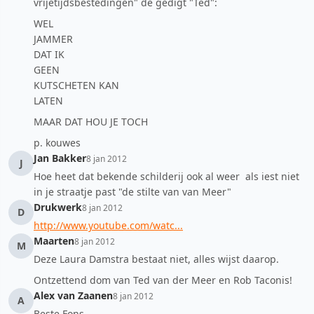
vrijetijdsbestedingen" de gedigt "Ted":
WEL
JAMMER
DAT IK
GEEN
KUTSCHETEN KAN
LATEN
MAAR DAT HOU JE TOCH
p. kouwes
Jan Bakker
8 jan 2012
J
Hoe heet dat bekende schilderij ook al weer als iest niet
in je straatje past "de stilte van van Meer"
Drukwerk
8 jan 2012
D
http://www.youtube.com/watc...
Maarten
8 jan 2012
M
Deze Laura Damstra bestaat niet, alles wijst daarop.
Ontzettend dom van Ted van der Meer en Rob Taconis!
Alex van Zaanen
8 jan 2012
A
Beste Fons,