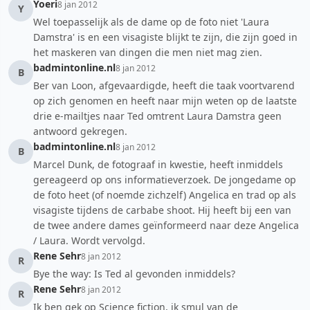
Yoeri
8 jan 2012
Y
Wel toepasselijk als de dame op de foto niet 'Laura
Damstra' is en een visagiste blijkt te zijn, die zijn goed in
het maskeren van dingen die men niet mag zien.
badmintonline.nl
8 jan 2012
B
Ber van Loon, afgevaardigde, heeft die taak voortvarend
op zich genomen en heeft naar mijn weten op de laatste
drie e-mailtjes naar Ted omtrent Laura Damstra geen
antwoord gekregen.
badmintonline.nl
8 jan 2012
B
Marcel Dunk, de fotograaf in kwestie, heeft inmiddels
gereageerd op ons informatieverzoek. De jongedame op
de foto heet (of noemde zichzelf) Angelica en trad op als
visagiste tijdens de carbabe shoot. Hij heeft bij een van
de twee andere dames geïnformeerd naar deze Angelica
/ Laura. Wordt vervolgd.
Rene Sehr
8 jan 2012
R
Bye the way: Is Ted al gevonden inmiddels?
Rene Sehr
8 jan 2012
R
Ik ben gek op Science fiction, ik smul van de