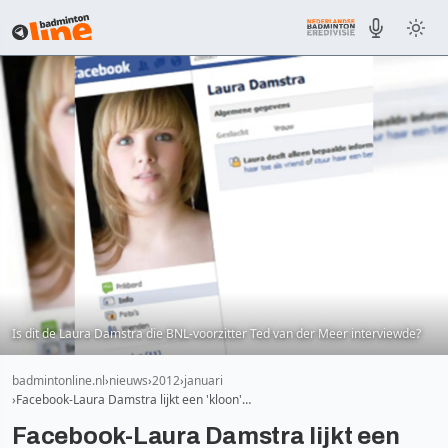
Is dit de Laura Damstra die BNL-voorzitter Ted van der Meer interviewde?
badmintonline.nl
nieuws
2012
januari
Facebook-Laura Damstra lijkt een 'kloon'…
Facebook-Laura Damstra lijkt een