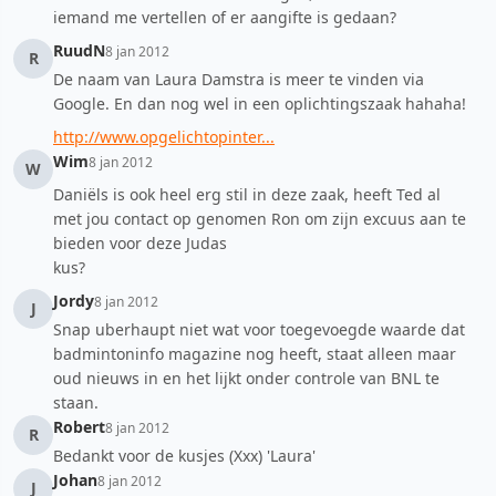
iemand me vertellen of er aangifte is gedaan?
RuudN
8 jan 2012
R
De naam van Laura Damstra is meer te vinden via
Google. En dan nog wel in een oplichtingszaak hahaha!
http://www.opgelichtopinter...
Wim
8 jan 2012
W
Daniëls is ook heel erg stil in deze zaak, heeft Ted al
met jou contact op genomen Ron om zijn excuus aan te
bieden voor deze Judas
kus?
Jordy
8 jan 2012
J
Snap uberhaupt niet wat voor toegevoegde waarde dat
badmintoninfo magazine nog heeft, staat alleen maar
oud nieuws in en het lijkt onder controle van BNL te
staan.
Robert
8 jan 2012
R
Bedankt voor de kusjes (Xxx) 'Laura'
Johan
8 jan 2012
J