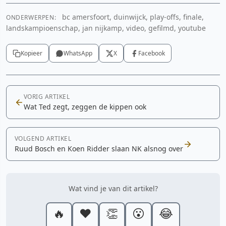
bc amersfoort, duinwijck, play-offs, finale,
ONDERWERPEN:
Cookie-instellingen aanpassen
YouTube video
landskampioenschap, jan nijkamp, video, gefilmd, youtube
Cookie-instellingen aanpassen
Kopieer
WhatsApp
X
Facebook
VORIG ARTIKEL
Wat Ted zegt, zeggen de kippen ook
VOLGEND ARTIKEL
Ruud Bosch en Koen Ridder slaan NK alsnog over
Wat vind je van dit artikel?
🔥
❤️
👏
😮
😂