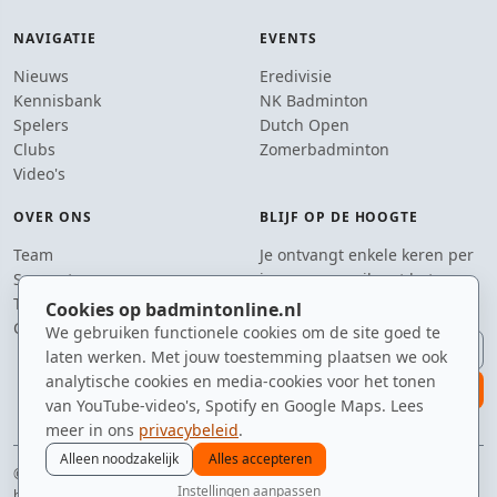
NAVIGATIE
EVENTS
Nieuws
Eredivisie
Kennisbank
NK Badminton
Spelers
Dutch Open
Clubs
Zomerbadminton
Video's
OVER ONS
BLIJF OP DE HOOGTE
Team
Je ontvangt enkele keren per
Supporters
jaar een e-mail met het
Tip de redactie
laatste badmintonnieuws.
Cookies op badmintonline.nl
Contact
We gebruiken functionele cookies om de site goed te
E-mailadres
laten werken. Met jouw toestemming plaatsen we ook
analytische cookies en media-cookies voor het tonen
aanmelden
van YouTube-video's, Spotify en Google Maps. Lees
meer in ons
privacybeleid
.
Alleen noodzakelijk
Alles accepteren
© 2010–2026 badmintonline.nl · gemaakt in Brabant, met liefde voor
Instellingen aanpassen
badminton