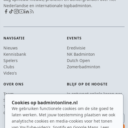
Nederlandse en internationale topbadminton.
NAVIGATIE
EVENTS
Nieuws
Eredivisie
Kennisbank
NK Badminton
Spelers
Dutch Open
Clubs
Zomerbadminton
Video's
OVER ONS
BLIJF OP DE HOOGTE
Team
Je ontvangt enkele keren per
Supporters
jaar een e-mail met het
Cookies op badmintonline.nl
Tip de redactie
laatste badmintonnieuws.
We gebruiken functionele cookies om de site goed te
Contact
laten werken. Met jouw toestemming plaatsen we ook
E-mailadres
analytische cookies en media-cookies voor het tonen
van YouTube-video's, Spotify en Google Maps. Lees