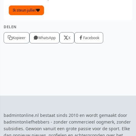
Ik steun jullie!
DELEN
Kopieer
WhatsApp
X
Facebook
badmintonline.nl bestaat sinds 2010 en wordt gemaakt door
badmintonliefhebbers - zonder commercieel oogmerk, zonder
subsidies. Gewoon vanuit een grote passie voor de sport. Elke
dag opnieuw nieuws, profielen en achtergronden over het