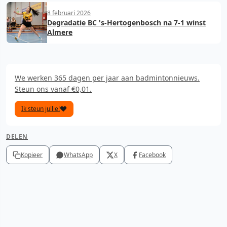
8 februari 2026
Degradatie BC 's-Hertogenbosch na 7-1 winst
Almere
We werken 365 dagen per jaar aan badmintonnieuws.
Steun ons vanaf €0,01.
Ik steun jullie!
DELEN
Kopieer
WhatsApp
X
Facebook