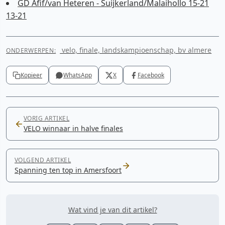
GD Afif/van Heteren - Suijkerland/Malaihollo 15-21
13-21
velo, finale, landskampioenschap, bv almere
ONDERWERPEN:
Kopieer
WhatsApp
X
Facebook
VORIG ARTIKEL
VELO winnaar in halve finales
VOLGEND ARTIKEL
Spanning ten top in Amersfoort
Wat vind je van dit artikel?