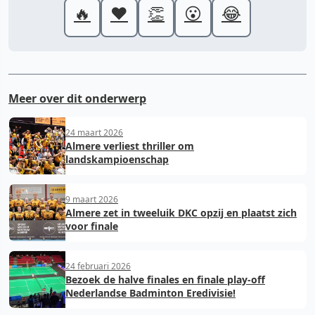
🔥
❤️
👏
😮
😂
Meer over dit onderwerp
24 maart 2026
Almere verliest thriller om
landskampioenschap
9 maart 2026
Almere zet in tweeluik DKC opzij en plaatst zich
voor finale
24 februari 2026
Bezoek de halve finales en finale play-off
Nederlandse Badminton Eredivisie!