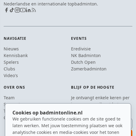
Nederlandse en internationale topbadminton.
NAVIGATIE
EVENTS
Nieuws
Eredivisie
Kennisbank
NK Badminton
Spelers
Dutch Open
Clubs
Zomerbadminton
Video's
OVER ONS
BLIJF OP DE HOOGTE
Team
Je ontvangt enkele keren per
Supporters
jaar een e-mail met het
Tip de redactie
laatste badmintonnieuws.
Cookies op badmintonline.nl
Contact
We gebruiken functionele cookies om de site goed te
E-mailadres
laten werken. Met jouw toestemming plaatsen we ook
analytische cookies en media-cookies voor het tonen
aanmelden