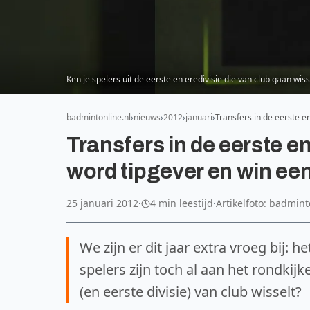
Ken je spelers uit de eerste en eredivisie die van club gaan wiss
badmintonline.nl
nieuws
2012
januari
Transfers in de eerste e
Transfers in de eerste e
word tipgever en win een
25 januari 2012
·
4 min leestijd
·
Artikelfoto: badmint
We zijn er dit jaar extra vroeg bij: 
spelers zijn toch al aan het rondkijk
(en eerste divisie) van club wisselt?