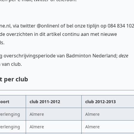
e.nl, via twitter @onlinenl of bel onze tiplijn op 084 834 10
 de overzichten in dit artikel continu aan met nieuwe
ls.
ing overschrijvingsperiode van Badminton Nederland;
deze
n van club.
t per club
soort
club 2011-2012
club 2012-2013
verlenging
Almere
Almere
verlenging
Almere
Almere