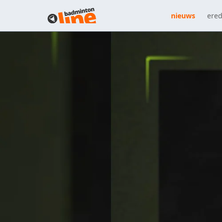
nieuws
ered