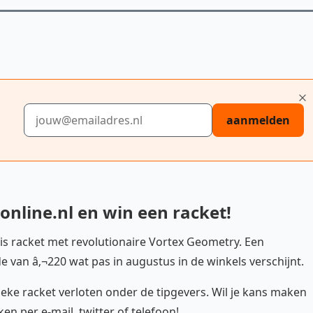
E-mailadres
aanmelden
nline.nl en win een racket!
is racket met revolutionaire Vortex Geometry. Een
 van â‚¬220 wat pas in augustus in de winkels verschijnt.
ieke racket verloten onder de tipgevers. Wil je kans maken
en per e-mail, twitter of telefoon!