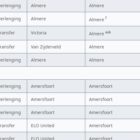
verlenging
Almere
Almere
verlenging
Almere
f
Almere
transfer
Victoria
a,b
Almere
transfer
Van Zijderveld
Almere
verlenging
Almere
Almere
verlenging
Amersfoort
Amersfoort
verlenging
Amersfoort
Amersfoort
verlenging
Amersfoort
Amersfoort
transfer
ELO United
Amersfoort
transfer
ELO United
Amersfoort