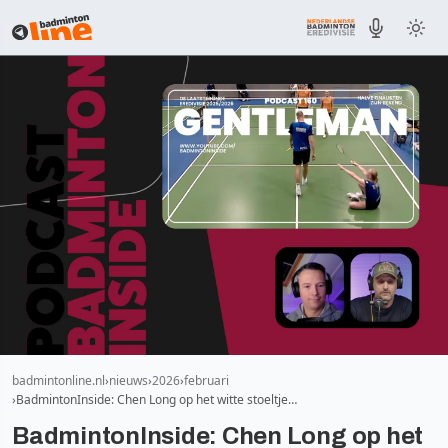
badmintonline.nl
nieuws
2026
februari
BadmintonInside: Chen Long op het witte stoeltje…
BadmintonInside: Chen Long op het