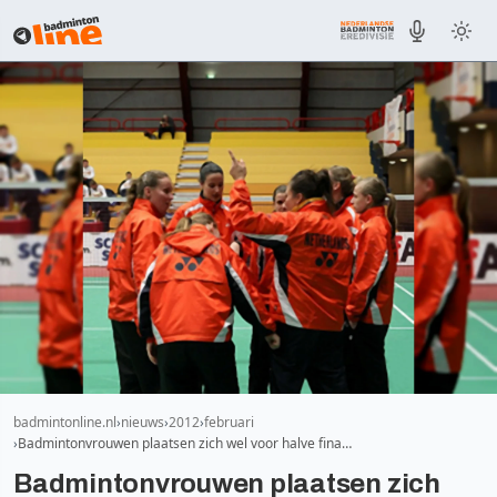
badmintonline.nl
nieuws
2012
februari
Badmintonvrouwen plaatsen zich wel voor halve fina…
Badmintonvrouwen plaatsen zich