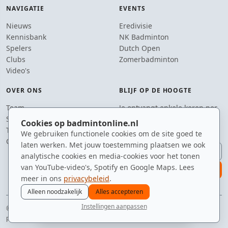
NAVIGATIE
EVENTS
Nieuws
Eredivisie
Kennisbank
NK Badminton
Spelers
Dutch Open
Clubs
Zomerbadminton
Video's
OVER ONS
BLIJF OP DE HOOGTE
Team
Je ontvangt enkele keren per
Supporters
jaar een e-mail met het
Cookies op badmintonline.nl
Tip de redactie
laatste badmintonnieuws.
We gebruiken functionele cookies om de site goed te
Contact
laten werken. Met jouw toestemming plaatsen we ook
E-mailadres
analytische cookies en media-cookies voor het tonen
van YouTube-video's, Spotify en Google Maps. Lees
aanmelden
meer in ons
privacybeleid
.
Alleen noodzakelijk
Alles accepteren
Instellingen aanpassen
© 2010–2026 badmintonline.nl · hart voor de sport, oog voor de shuttle
nieuws
spelers
ranglijst
zomer
menu
privacy
disclaimer
versie
cookies