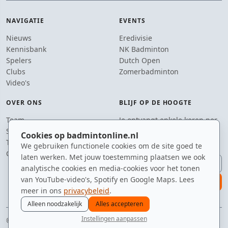
NAVIGATIE
EVENTS
Nieuws
Eredivisie
Kennisbank
NK Badminton
Spelers
Dutch Open
Clubs
Zomerbadminton
Video's
OVER ONS
BLIJF OP DE HOOGTE
Team
Je ontvangt enkele keren per
Supporters
jaar een e-mail met het
Cookies op badmintonline.nl
Tip de redactie
laatste badmintonnieuws.
We gebruiken functionele cookies om de site goed te
Contact
laten werken. Met jouw toestemming plaatsen we ook
E-mailadres
analytische cookies en media-cookies voor het tonen
van YouTube-video's, Spotify en Google Maps. Lees
aanmelden
meer in ons
privacybeleid
.
Alleen noodzakelijk
Alles accepteren
Instellingen aanpassen
© 2010–2026 badmintonline.nl · gemaakt met shuttle, net en veel koffie
nieuws
spelers
ranglijst
zomer
menu