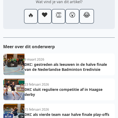
Wat vind je van dit artikel?
🔥
❤️
👏
😮
😂
Meer over dit onderwerp
9 maart 2026
DKC: gestreden als leeuwen in de halve finale
van de Nederlandse Badminton Eredivisie
23 februari 2026
DKC sluit reguliere competitie af in Haagse
derby
15 februari 2026
DKC als vierde team naar halve finale play-offs