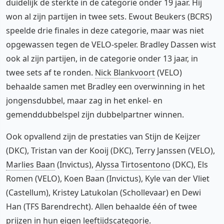
duidelijk de sterkte in de categorie onder 19 jaar. Hij
won al zijn partijen in twee sets. Ewout Beukers (BCRS)
speelde drie finales in deze categorie, maar was niet
opgewassen tegen de VELO-speler. Bradley Dassen wist
ook al zijn partijen, in de categorie onder 13 jaar, in
twee sets af te ronden.
Nick Blankvoort
(VELO)
behaalde samen met Bradley een overwinning in het
jongensdubbel, maar zag in het enkel- en
gemenddubbelspel zijn dubbelpartner winnen.
Ook opvallend zijn de prestaties van Stijn de Keijzer
(DKC), Tristan van der Kooij (DKC), Terry Janssen (VELO),
Marlies Baan
(Invictus),
Alyssa Tirtosentono
(DKC), Els
Romen (VELO), Koen Baan (Invictus), Kyle van der Vliet
(Castellum), Kristey Latukolan (Schollevaar) en Dewi
Han (TFS Barendrecht). Allen behaalde één of twee
prijzen in hun eigen leeftijdscategorie.