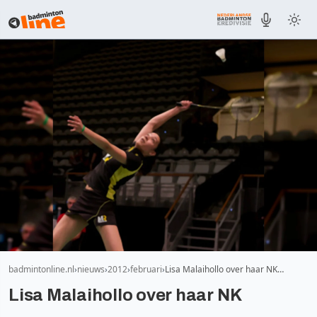
badmintonline.nl
nieuws
2012
februari
Lisa Malaihollo over haar NK…
Lisa Malaihollo over haar NK