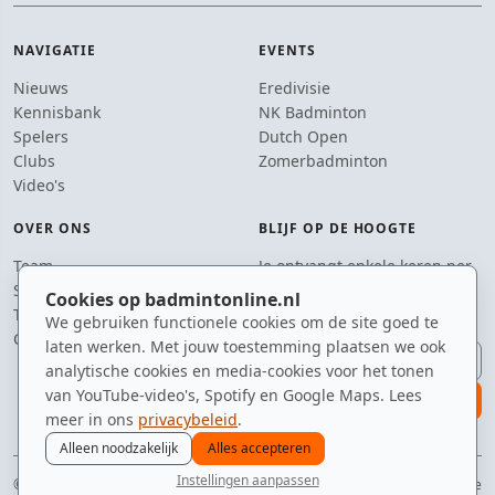
NAVIGATIE
EVENTS
Nieuws
Eredivisie
Kennisbank
NK Badminton
Spelers
Dutch Open
Clubs
Zomerbadminton
Video's
OVER ONS
BLIJF OP DE HOOGTE
Team
Je ontvangt enkele keren per
Supporters
jaar een e-mail met het
Cookies op badmintonline.nl
Tip de redactie
laatste badmintonnieuws.
We gebruiken functionele cookies om de site goed te
Contact
laten werken. Met jouw toestemming plaatsen we ook
E-mailadres
analytische cookies en media-cookies voor het tonen
van YouTube-video's, Spotify en Google Maps. Lees
aanmelden
meer in ons
privacybeleid
.
Alleen noodzakelijk
Alles accepteren
Instellingen aanpassen
© 2010–2026 badmintonline.nl · jouw dagelijkse dosis badminton-adrenaline
nieuws
spelers
ranglijst
zomer
menu