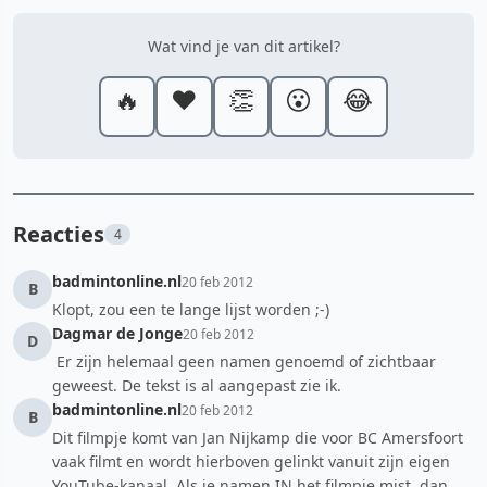
Wat vind je van dit artikel?
🔥
❤️
👏
😮
😂
Reacties
4
badmintonline.nl
20 feb 2012
B
Klopt, zou een te lange lijst worden ;-)
Dagmar de Jonge
20 feb 2012
D
Er zijn helemaal geen namen genoemd of zichtbaar
geweest. De tekst is al aangepast zie ik.
badmintonline.nl
20 feb 2012
B
Dit filmpje komt van Jan Nijkamp die voor BC Amersfoort
vaak filmt en wordt hierboven gelinkt vanuit zijn eigen
YouTube-kanaal. Als je namen IN het filmpje mist, dan