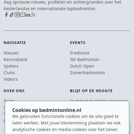
dag opnieuw nieuws, profielen en achtergronden over het
Nederlandse en internationale topbadminton.
NAVIGATIE
EVENTS
Nieuws
Eredivisie
Kennisbank
NK Badminton
Spelers
Dutch Open
Clubs
Zomerbadminton
Video's
OVER ONS
BLIJF OP DE HOOGTE
Team
Je ontvangt enkele keren per
Supporters
jaar een e-mail met het
Cookies op badmintonline.nl
Tip de redactie
laatste badmintonnieuws.
We gebruiken functionele cookies om de site goed te
Contact
laten werken. Met jouw toestemming plaatsen we ook
E-mailadres
analytische cookies en media-cookies voor het tonen