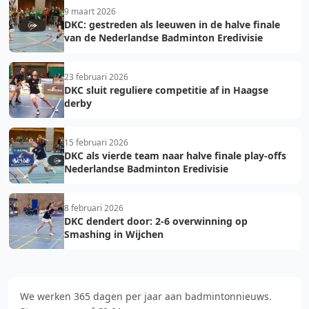
9 maart 2026
DKC: gestreden als leeuwen in de halve finale
van de Nederlandse Badminton Eredivisie
23 februari 2026
DKC sluit reguliere competitie af in Haagse
derby
15 februari 2026
DKC als vierde team naar halve finale play-offs
Nederlandse Badminton Eredivisie
8 februari 2026
DKC dendert door: 2-6 overwinning op
Smashing in Wijchen
We werken 365 dagen per jaar aan badmintonnieuws.