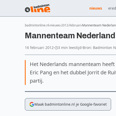
nieuws
ered
badmintonline.nl
nieuws
2012
februari
Mannenteam Nederland 
Mannenteam Nederland z
16 februari 2012
·
3 min leestijd
·
Bron: Badminton 
Het Nederlands mannenteam heeft d
Eric Pang en het dubbel Jorrit de R
partij.
Maak badmintonline.nl je Google-favoriet