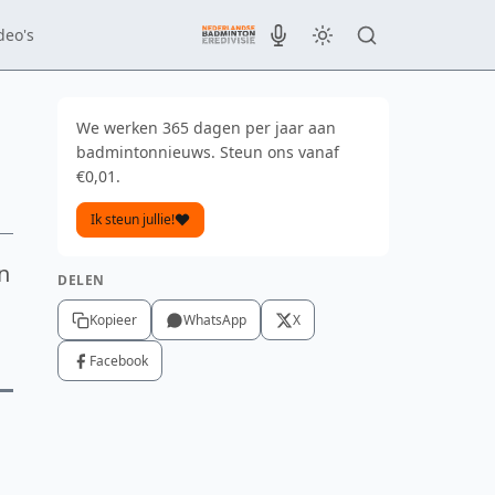
deo's
We werken 365 dagen per jaar aan
badmintonnieuws. Steun ons vanaf
€0,01.
Ik steun jullie!
n
DELEN
Kopieer
WhatsApp
X
Facebook