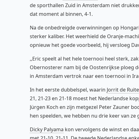
de sporthallen Zuid in Amsterdam niet drukken
dat moment al binnen, 4-1.
Na de onbedreigde overwinningen op Hongarij
sterker kaliber. Het weerhield de Oranje-machi
opnieuw het goede voorbeeld, hij versloeg Davi
,,Eric speelt al het hele toernooi heel sterk, za
Obernosterer nam bij de Oostenrijkse ploeg de
in Amsterdam vertrok naar een toernooi in Ira
In het eerste dubbelspel, waarin
Jorrit de Ruit
21, 21-23 en 21-18 moest het Nederlandse koppe
Jürgen Koch en zijn metgezel Peter Zauner bod
hen speelden, we hebben nu drie keer van ze g
Dicky Palyama
kon vervolgens de winst en daarm
met 21-10, 21-11. De tweede Nederlandse enkel