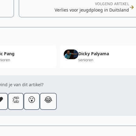
VOLGEND ARTIKEL
Verlies voor jeugdploeg in Duitsland
ic Pang
Dicky Palyama
nioren
senioren
ind je van dit artikel?
️
👏
😮
😂