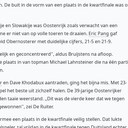
. De buit in de vorm van een plaats in de kwartfinale was 
e en Slowakije was Oostenrijk zoals verwacht van een
ne er niet van op volle toeren te draaien.
Eric Pang
gaf
d Obernosterer met duidelijke cijfers, 21-5 en 21-9.
kelijk en geconcentreerd'', aldus Bruijstens na afloop.
 plaats in van topman Michael Lahnsteiner die na één parti
n.
er
en Dave Khodabux aantraden, ging het bijna mis. Met 23-
l het beste uit zichzelf halen. De 39-jarige Oostenrijker
en taaie weerstand. ,,Dit was de vierde keer dat we tegen
ewonnen'', zei De Ruiter.
ee een plaats in de kwartfinale veilig stellen. Dat lukte
speler zal vrijdag in de kwartfinale tegen Duitsland echter