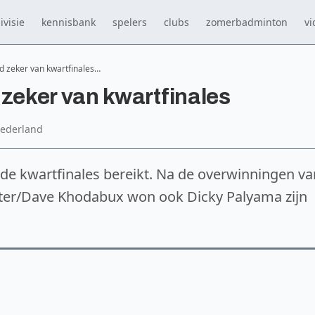
ivisie
kennisbank
spelers
clubs
zomerbadminton
vi
zeker van kwartfinales…
eker van kwartfinales
Nederland
e kwartfinales bereikt. Na de overwinningen va
uiter/Dave Khodabux won ook Dicky Palyama zijn