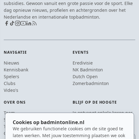
subsidies. Gewoon vanuit een grote passie voor de sport. Elke
dag opnieuw nieuws, profielen en achtergronden over het
Nederlandse en internationale topbadminton.
NAVIGATIE
EVENTS
Nieuws
Eredivisie
Kennisbank
NK Badminton
Spelers
Dutch Open
Clubs
Zomerbadminton
Video's
OVER ONS
BLIJF OP DE HOOGTE
Team
Je ontvangt enkele keren per
Supporters
jaar een e-mail met het
Cookies op badmintonline.nl
Tip de redactie
laatste badmintonnieuws.
We gebruiken functionele cookies om de site goed te
Contact
laten werken. Met jouw toestemming plaatsen we ook
E-mailadres