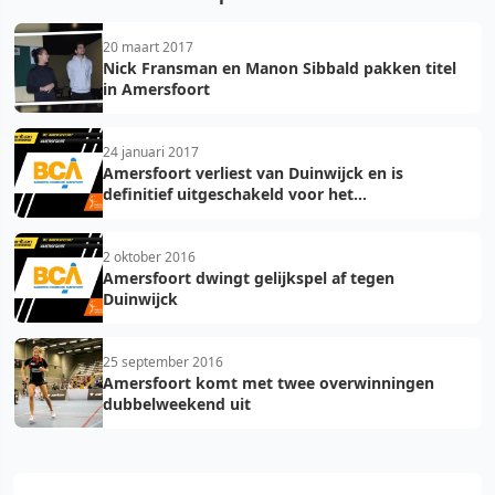
20 maart 2017
Nick Fransman en Manon Sibbald pakken titel
in Amersfoort
24 januari 2017
Amersfoort verliest van Duinwijck en is
definitief uitgeschakeld voor het
kampioenschap
2 oktober 2016
Amersfoort dwingt gelijkspel af tegen
Duinwijck
25 september 2016
Amersfoort komt met twee overwinningen
dubbelweekend uit