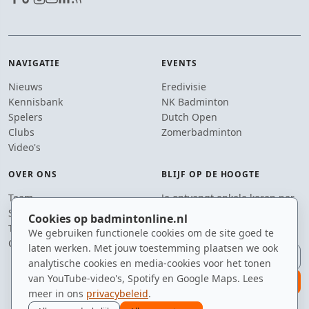
NAVIGATIE
EVENTS
Nieuws
Eredivisie
Kennisbank
NK Badminton
Spelers
Dutch Open
Clubs
Zomerbadminton
Video's
OVER ONS
BLIJF OP DE HOOGTE
Team
Je ontvangt enkele keren per
Supporters
jaar een e-mail met het
Cookies op badmintonline.nl
Tip de redactie
laatste badmintonnieuws.
We gebruiken functionele cookies om de site goed te
Contact
laten werken. Met jouw toestemming plaatsen we ook
E-mailadres
analytische cookies en media-cookies voor het tonen
van YouTube-video's, Spotify en Google Maps. Lees
aanmelden
meer in ons
privacybeleid
.