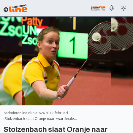
badmintonline.nl
nieuws
2012
februari
Stolzenbach slaat Oranje naar kwartfinale…
Stolzenbach slaat Oranje naar