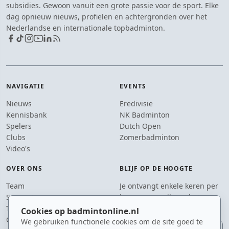
subsidies. Gewoon vanuit een grote passie voor de sport. Elke
dag opnieuw nieuws, profielen en achtergronden over het
Nederlandse en internationale topbadminton.
NAVIGATIE
EVENTS
Nieuws
Eredivisie
Kennisbank
NK Badminton
Spelers
Dutch Open
Clubs
Zomerbadminton
Video's
OVER ONS
BLIJF OP DE HOOGTE
Team
Je ontvangt enkele keren per
Supporters
jaar een e-mail met het
Tip de redactie
laatste badmintonnieuws.
Cookies op badmintonline.nl
Contact
We gebruiken functionele cookies om de site goed te
E-mailadres