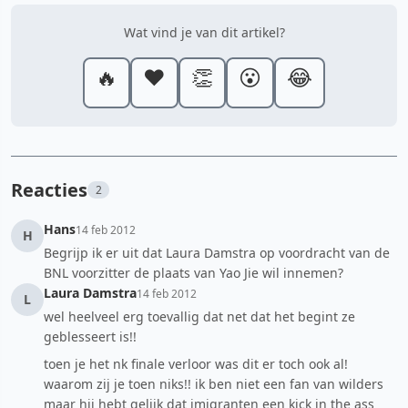
Wat vind je van dit artikel?
🔥
❤️
👏
😮
😂
Reacties
2
Hans
14 feb 2012
H
Begrijp ik er uit dat Laura Damstra op voordracht van de
BNL voorzitter de plaats van Yao Jie wil innemen?
Laura Damstra
14 feb 2012
L
wel heelveel erg toevallig dat net dat het begint ze
geblesseert is!!
toen je het nk finale verloor was dit er toch ook al!
waarom zij je toen niks!! ik ben niet een fan van wilders
maar hij hebt gelijk dat imigranten een kick in the ass