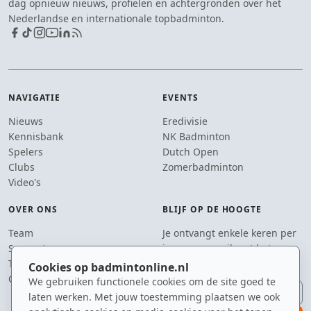
dag opnieuw nieuws, profielen en achtergronden over het
Nederlandse en internationale topbadminton.
NAVIGATIE
EVENTS
Nieuws
Eredivisie
Kennisbank
NK Badminton
Spelers
Dutch Open
Clubs
Zomerbadminton
Video's
OVER ONS
BLIJF OP DE HOOGTE
Team
Je ontvangt enkele keren per
Supporters
jaar een e-mail met het
Tip de redactie
laatste badmintonnieuws.
Cookies op badmintonline.nl
Contact
We gebruiken functionele cookies om de site goed te
E-mailadres
laten werken. Met jouw toestemming plaatsen we ook