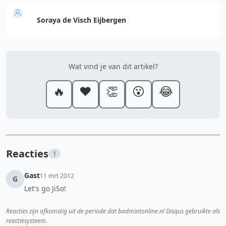
Soraya de Visch Eijbergen
Wat vind je van dit artikel?
🔥
❤️
👏
😮
😂
Reacties
1
Gast
11 mrt 2012
G
Let's go JiSo!
Reacties zijn afkomstig uit de periode dat badmintonline.nl Disqus gebruikte als
reactiesysteem.