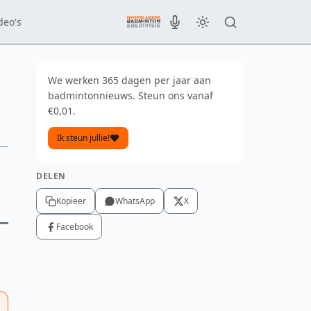
deo's
We werken 365 dagen per jaar aan
badmintonnieuws. Steun ons vanaf
€0,01.
Ik steun jullie!
g
DELEN
Kopieer
WhatsApp
X
Facebook