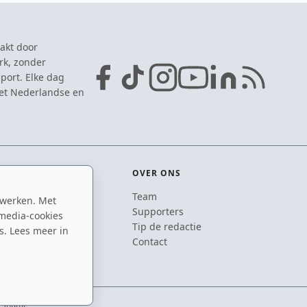
akt door
rk, zonder
port. Elke dag
het Nederlandse en
OVER ONS
Team
 werken. Met
ton
Supporters
media-cookies
n
Tip de redactie
s. Lees meer in
inton
Contact
 shuttle