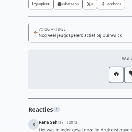
Kopieer
WhatsApp
X
Facebook
VORIG ARTIKEL
Nog veel jeugdspelers actief bij Duinwijck
Wat v
🔥
❤
Reacties
1
Rene Sehr
3 mrt 2012
R
Het was in ieder geval gezellig druk gisteravo