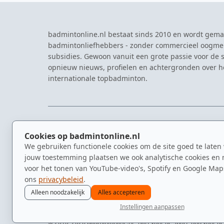
badmintonline.nl bestaat sinds 2010 en wordt gema
badmintonliefhebbers - zonder commercieel oogme
subsidies. Gewoon vanuit een grote passie voor de s
opnieuw nieuws, profielen en achtergronden over 
internationale topbadminton.
NAVIGATIE
EVENTS
Cookies op badmintonline.nl
Nieuws
Eredivisie
We gebruiken functionele cookies om de site goed te laten
Kennisbank
NK Badmin
jouw toestemming plaatsen we ook analytische cookies en 
Spelers
Dutch Ope
voor het tonen van YouTube-video's, Spotify en Google Map
Clubs
Zomerbadm
ons
privacybeleid
.
Video's
Alleen noodzakelijk
Alles accepteren
Instellingen aanpassen
© 2010–2026 badmintonline.nl · hart voor de sport, oog voor de