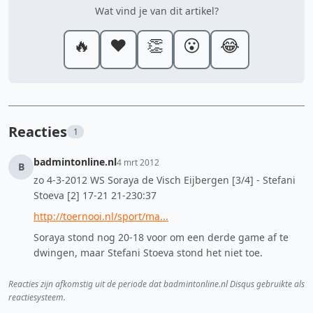
Wat vind je van dit artikel?
🔥
❤️
👏
😮
😂
Reacties
1
badmintonline.nl
4 mrt 2012
B
zo 4-3-2012 WS Soraya de Visch Eijbergen [3/4] - Stefani
Stoeva [2] 17-21 21-230:37
http://toernooi.nl/sport/ma...
Soraya stond nog 20-18 voor om een derde game af te
dwingen, maar Stefani Stoeva stond het niet toe.
Reacties zijn afkomstig uit de periode dat badmintonline.nl Disqus gebruikte als
reactiesysteem.