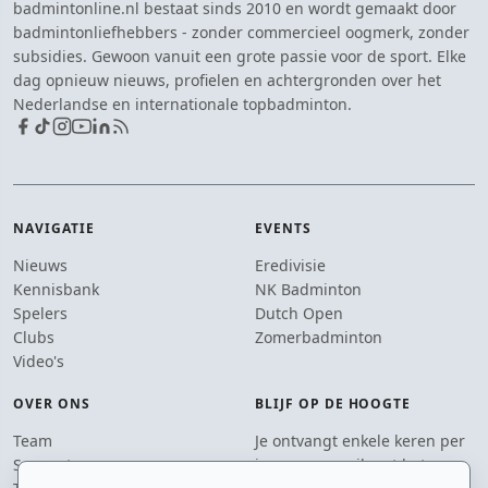
badmintonline.nl bestaat sinds 2010 en wordt gemaakt door
badmintonliefhebbers - zonder commercieel oogmerk, zonder
subsidies. Gewoon vanuit een grote passie voor de sport. Elke
dag opnieuw nieuws, profielen en achtergronden over het
Nederlandse en internationale topbadminton.
NAVIGATIE
EVENTS
Nieuws
Eredivisie
Kennisbank
NK Badminton
Spelers
Dutch Open
Clubs
Zomerbadminton
Video's
OVER ONS
BLIJF OP DE HOOGTE
Team
Je ontvangt enkele keren per
Supporters
jaar een e-mail met het