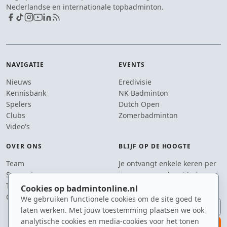
Nederlandse en internationale topbadminton.
NAVIGATIE
EVENTS
Nieuws
Eredivisie
Kennisbank
NK Badminton
Spelers
Dutch Open
Clubs
Zomerbadminton
Video's
OVER ONS
BLIJF OP DE HOOGTE
Team
Je ontvangt enkele keren per
Supporters
jaar een e-mail met het
Tip de redactie
laatste badmintonnieuws.
Cookies op badmintonline.nl
Contact
We gebruiken functionele cookies om de site goed te
E-mailadres
laten werken. Met jouw toestemming plaatsen we ook
analytische cookies en media-cookies voor het tonen
aanmelden