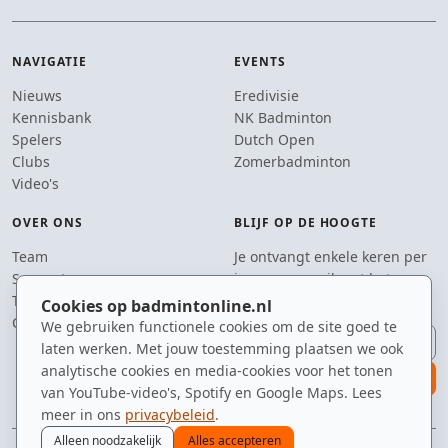
NAVIGATIE
EVENTS
Nieuws
Eredivisie
Kennisbank
NK Badminton
Spelers
Dutch Open
Clubs
Zomerbadminton
Video's
OVER ONS
BLIJF OP DE HOOGTE
Team
Je ontvangt enkele keren per
Supporters
jaar een e-mail met het
Tip de redactie
laatste badmintonnieuws.
Cookies op badmintonline.nl
Contact
We gebruiken functionele cookies om de site goed te
E-mailadres
laten werken. Met jouw toestemming plaatsen we ook
analytische cookies en media-cookies voor het tonen
aanmelden
van YouTube-video's, Spotify en Google Maps. Lees
meer in ons
privacybeleid
.
Alleen noodzakelijk
Alles accepteren