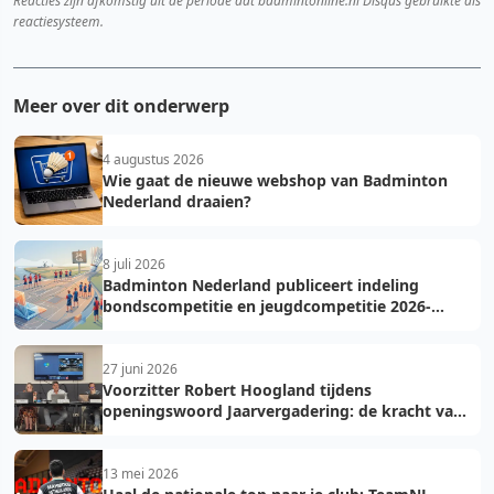
Reacties zijn afkomstig uit de periode dat badmintonline.nl Disqus gebruikte als
reactiesysteem.
Meer over dit onderwerp
4 augustus 2026
Wie gaat de nieuwe webshop van Badminton
Nederland draaien?
8 juli 2026
Badminton Nederland publiceert indeling
bondscompetitie en jeugdcompetitie 2026-
2027: voorkom fouten bij teamopgave
27 juni 2026
Voorzitter Robert Hoogland tijdens
openingswoord Jaarvergadering: de kracht van
vooruit
13 mei 2026