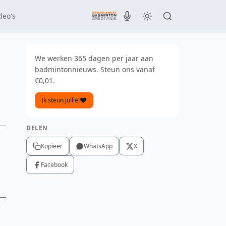
deo's
We werken 365 dagen per jaar aan
badmintonnieuws. Steun ons vanaf
€0,01.
Ik steun jullie!
DELEN
Kopieer
WhatsApp
X
Facebook