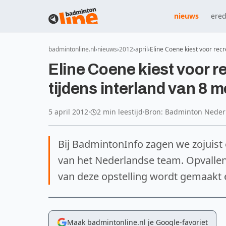
nieuws
ered
badmintonline.nl
nieuws
2012
april
Eline Coene kiest voor rec
Eline Coene kiest voor 
tijdens interland van 8 m
5 april 2012
·
2 min leestijd
·
Bron: Badminton Neder
Bij BadmintonInfo zagen we zojuist 
van het Nederlandse team. Opvallen
van deze opstelling wordt gemaakt e
Maak badmintonline.nl je Google-favoriet