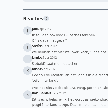
Reacties
9
Jan
6 apr 2012
J
Ik zou dan ook voor B-Coaches tekenen.
Of is dat al het geval?
Stefan
6 apr 2012
S
We hebben het hier wel over 'Rocky Sibbalboa' 
Limbo
5 apr 2012
L
Sibbald? Laat me niet lachen...
Kassa
5 apr 2012
K
Hoe zou de rechter van het vonnis in die rechtz
'oefeninterland'.
Was het niet zo dat als BNL Pang, Judith en Di
Ron Daniels
5 apr 2012
R
Dit is echt belachelijk, het wordt aangekondig
jeugd Interland te zijn. Daar is helemaal niet