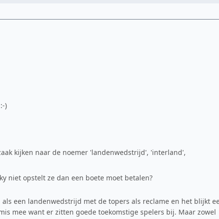
:-)
aak kijken naar de noemer 'landenwedstrijd', 'interland',
cky niet opstelt ze dan een boete moet betalen?
d als een landenwedstrijd met de topers als reclame en het blijkt e
s mis mee want er zitten goede toekomstige spelers bij. Maar zowel