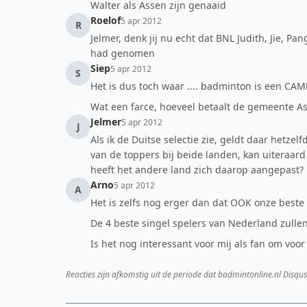
Walter als Assen zijn genaaid
Roelof
5 apr 2012
R
Jelmer, denk jij nu echt dat BNL Judith, Jie, 
had genomen
Siep
5 apr 2012
S
Het is dus toch waar .... badminton is een CAM
Wat een farce, hoeveel betaalt de gemeente A
Jelmer
5 apr 2012
J
Als ik de Duitse selectie zie, geldt daar hetze
van de toppers bij beide landen, kan uiteraard
heeft het andere land zich daarop aangepast?
Arno
5 apr 2012
A
Het is zelfs nog erger dan dat OOK onze bes
De 4 beste singel spelers van Nederland zullen
Is het nog interessant voor mij als fan om voor
Reacties zijn afkomstig uit de periode dat badmintonline.nl Disqus