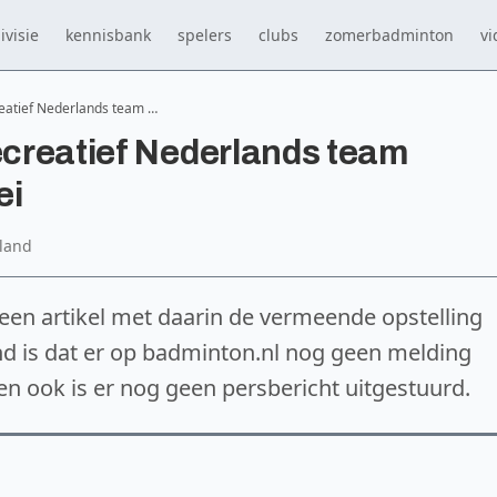
ivisie
kennisbank
spelers
clubs
zomerbadminton
vi
reatief Nederlands team …
recreatief Nederlands team
ei
land
een artikel met daarin de vermeende opstelling
d is dat er op badminton.nl nog geen melding
n ook is er nog geen persbericht uitgestuurd.