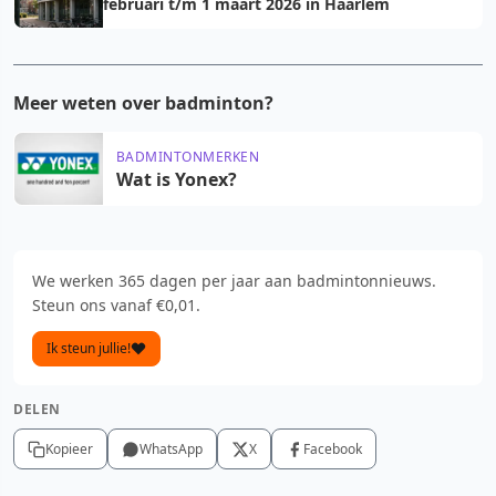
februari t/m 1 maart 2026 in Haarlem
Meer weten over badminton?
BADMINTONMERKEN
Wat is Yonex?
We werken 365 dagen per jaar aan badmintonnieuws.
Steun ons vanaf €0,01.
Ik steun jullie!
DELEN
Kopieer
WhatsApp
X
Facebook