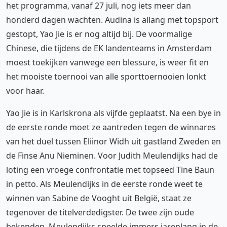
het programma, vanaf 27 juli, nog iets meer dan
honderd dagen wachten. Audina is allang met topsport
gestopt, Yao Jie is er nog altijd bij. De voormalige
Chinese, die tijdens de EK landenteams in Amsterdam
moest toekijken vanwege een blessure, is weer fit en
het mooiste toernooi van alle sporttoernooien lonkt
voor haar.
Yao Jie is in Karlskrona als vijfde geplaatst. Na een bye in
de eerste ronde moet ze aantreden tegen de winnares
van het duel tussen Eliinor Widh uit gastland Zweden en
de Finse Anu Nieminen. Voor Judith Meulendijks had de
loting een vroege confrontatie met topseed Tine Baun
in petto. Als Meulendijks in de eerste ronde weet te
winnen van Sabine de Vooght uit België, staat ze
tegenover de titelverdedigster. De twee zijn oude
bekenden, Meulendijks speelde immers jarenlang in de