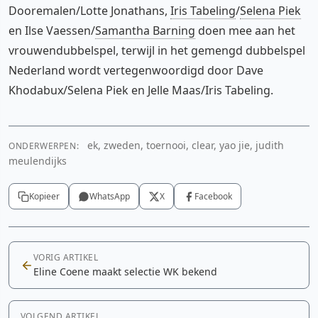
Dooremalen/Lotte Jonathans,
Iris Tabeling
/
Selena Piek
en Ilse Vaessen/
Samantha Barning
doen mee aan het
vrouwendubbelspel, terwijl in het gemengd dubbelspel
Nederland wordt vertegenwoordigd door Dave
Khodabux/Selena Piek en Jelle Maas/Iris Tabeling.
ek, zweden, toernooi, clear, yao jie, judith
ONDERWERPEN:
meulendijks
Kopieer
WhatsApp
X
Facebook
VORIG ARTIKEL
Eline Coene maakt selectie WK bekend
VOLGEND ARTIKEL