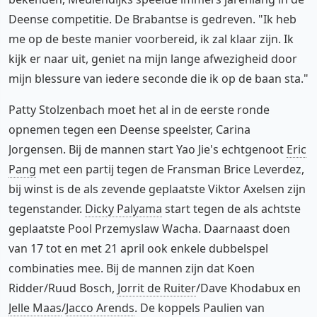
Deense competitie. De Brabantse is gedreven. "Ik heb
me op de beste manier voorbereid, ik zal klaar zijn. Ik
kijk er naar uit, geniet na mijn lange afwezigheid door
mijn blessure van iedere seconde die ik op de baan sta."
Patty Stolzenbach moet het al in de eerste ronde
opnemen tegen een Deense speelster, Carina
Jorgensen. Bij de mannen start Yao Jie's echtgenoot
Eric
Pang
met een partij tegen de Fransman Brice Leverdez,
bij winst is de als zevende geplaatste Viktor Axelsen zijn
tegenstander.
Dicky Palyama
start tegen de als achtste
geplaatste Pool Przemyslaw Wacha. Daarnaast doen
van 17 tot en met 21 april ook enkele dubbelspel
combinaties mee. Bij de mannen zijn dat Koen
Ridder/Ruud Bosch,
Jorrit de Ruiter
/Dave Khodabux en
Jelle Maas
/
Jacco Arends
. De koppels Paulien van