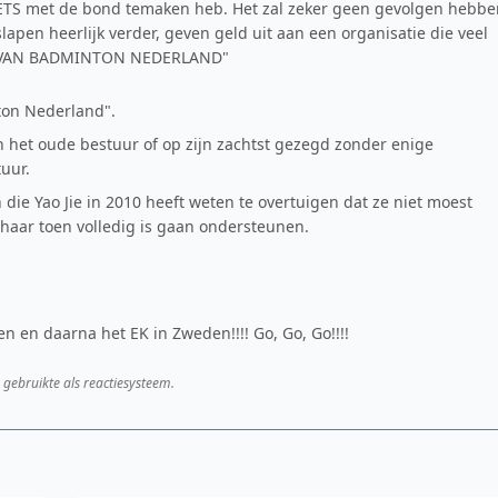
IETS met de bond temaken heb. Het zal zeker geen gevolgen hebbe
 slapen heerlijk verder, geven geld uit aan een organisatie die veel
ND VAN BADMINTON NEDERLAND"
ton Nederland".
 het oude bestuur of op zijn zachtst gezegd zonder enige
uur.
n die Yao Jie in 2010 heeft weten te overtuigen dat ze niet moest
haar toen volledig is gaan ondersteunen.
n en daarna het EK in Zweden!!!! Go, Go, Go!!!!
 gebruikte als reactiesysteem.