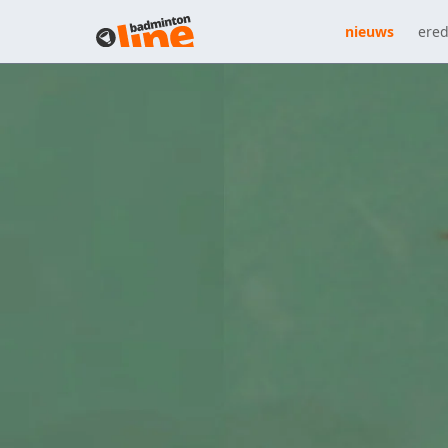
nieuws
ered