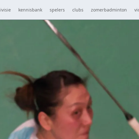
ivisie
kennisbank
spelers
clubs
zomerbadminton
vi