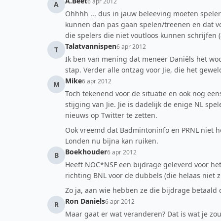
A.Beet
6 apr 2012
A
Ohhhh ... dus in jauw beleeving moeten spelers
kunnen dan pas gaan spelen/treenen en dat vo
die spelers die niet voutloos kunnen schrijfen (
Talatvannispen
6 apr 2012
T
Ik ben van mening dat meneer Daniëls het woord
stap. Verder alle ontzag voor Jie, die het gewel
Mike
6 apr 2012
M
Toch tekenend voor de situatie en ook nog een
stijging van Jie. Jie is dadelijk de enige NL s
nieuws op Twitter te zetten.
Ook vreemd dat Badmintoninfo en PRNL niet he
Londen nu bijna kan ruiken.
Boekhouder
6 apr 2012
B
Heeft NOC*NSF een bijdrage geleverd voor het k
richting BNL voor de dubbels (die helaas niet zu
Zo ja, aan wie hebben ze die bijdrage betaald 
Ron Daniels
6 apr 2012
R
Maar gaat er wat veranderen? Dat is wat je zou