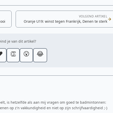
VOLGEND ARTIKEL
nooi
Oranje U19: winst tegen Frankrijk, Denen te sterk
ind je van dit artikel?
️
👏
😮
😂
pelt, is hetzelfde als aan mij vragen om goed te badmintonnen:
en op z'n vakkundigheid en niet op zijn schrijfvaardigheid ;-)