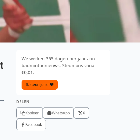
We werken 365 dagen per jaar aan
t
badmintonnieuws. Steun ons vanaf
€0,01.
Ik steun jullie!
DELEN
Kopieer
WhatsApp
X
Facebook