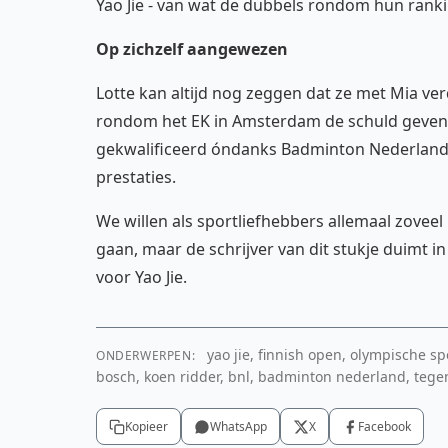
Yao Jie - van wat de dubbels rondom hun rank
Op zichzelf aangewezen
Lotte kan altijd nog zeggen dat ze met Mia ve
rondom het EK in Amsterdam de schuld geven. J
gekwalificeerd óndanks Badminton Nederland 
prestaties.
We willen als sportliefhebbers allemaal zovee
gaan, maar de schrijver van dit stukje duimt i
voor Yao Jie.
yao jie, finnish open, olympische sp
ONDERWERPEN:
bosch, koen ridder, bnl, badminton nederland, teg
Kopieer
WhatsApp
X
Facebook