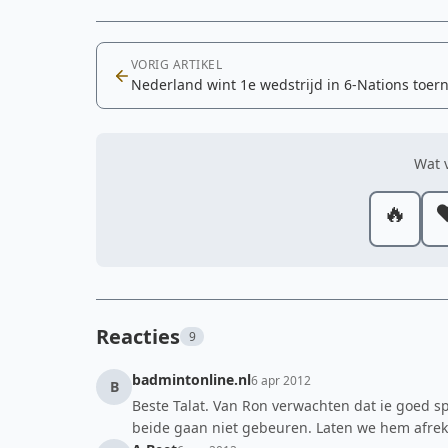
VORIG ARTIKEL
Nederland wint 1e wedstrijd in 6-Nations toer
Wat v
🔥
❤
Reacties
9
badmintonline.nl
6 apr 2012
B
Beste Talat. Van Ron verwachten dat ie goed s
beide gaan niet gebeuren. Laten we hem afreken