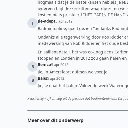
nogmaals dat je de beste kansen heb als je N
iedereen blijft lekker zitten waar die zit en we
kost en niets presteerd "HET GAT IN DE HA
Jie-adept
5 apr 2012
J
Badmintonline, goed gezien "óndanks Badmin
Ondanks alle tegenwerking door Rob Ridder en
medewerking van Rob Ridder en het oude best
En saillant detail, het was ook nog eens Carlto
stoppen en Londen in 2012 zou gaan halen en 
Remco
5 apr 2012
R
Jie, in Amersfoort duimen we voor je!
Babs
5 apr 2012
B
Jie, je gaat het halen. Volgende week Wateringe
Reacties zijn afkomstig uit de periode dat badmintonline.nl Disqus
Meer over dit onderwerp