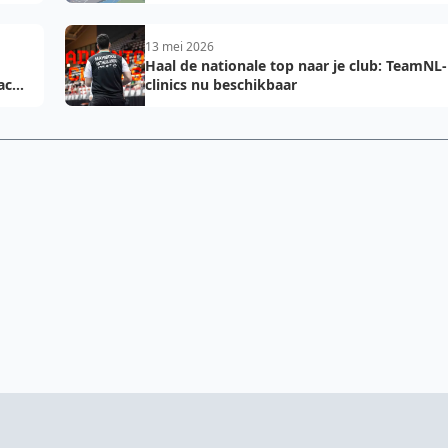
2027: voorkom fouten bij teamopgave
13 mei 2026
Haal de nationale top naar je club: TeamNL-
acht
clinics nu beschikbaar