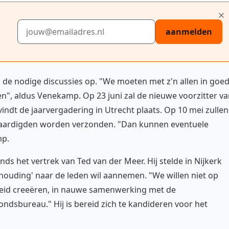
E-mailadres
aanmelden
 de nodige discussies op. "We moeten met z'n allen in goe
n", aldus Venekamp. Op 23 juni zal de nieuwe voorzitter v
dt de jaarvergadering in Utrecht plaats. Op 10 mei zullen
evaardigden worden verzonden. "Dan kunnen eventuele
mp.
ds het vertrek van Ted van der Meer. Hij stelde in Nijkerk
 houding' naar de leden wil aannemen. "We willen niet op
heid creeëren, in nauwe samenwerking met de
dsbureau." Hij is bereid zich te kandideren voor het