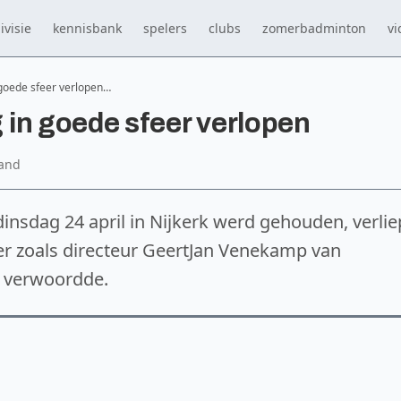
ivisie
kennisbank
spelers
clubs
zomerbadminton
vi
goede sfeer verlopen…
in goede sfeer verlopen
land
insdag 24 april in Nijkerk werd gehouden, verlie
feer zoals directeur GeertJan Venekamp van
 verwoordde.