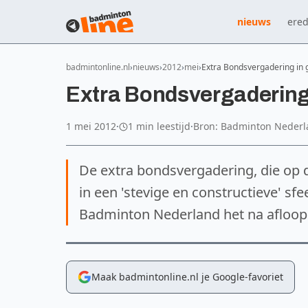
nieuws
ered
badmintonline.nl
nieuws
2012
mei
Extra Bondsvergadering in 
Extra Bondsvergadering 
1 mei 2012
·
1 min leestijd
·
Bron: Badminton Neder
De extra bondsvergadering, die op d
in een 'stevige en constructieve' s
Badminton Nederland het na afloop
Maak badmintonline.nl je Google-favoriet