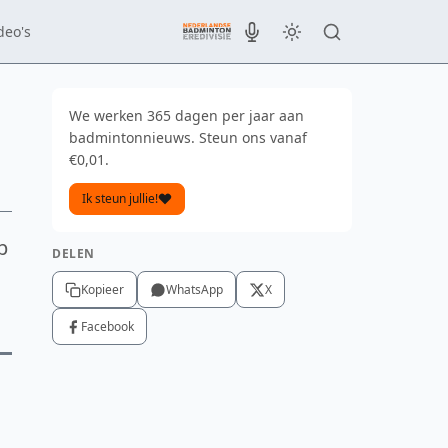
deo's
We werken 365 dagen per jaar aan
badmintonnieuws. Steun ons vanaf
€0,01.
Ik steun jullie!
p
DELEN
Kopieer
WhatsApp
X
Facebook