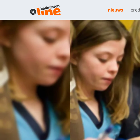
nieuws
ered