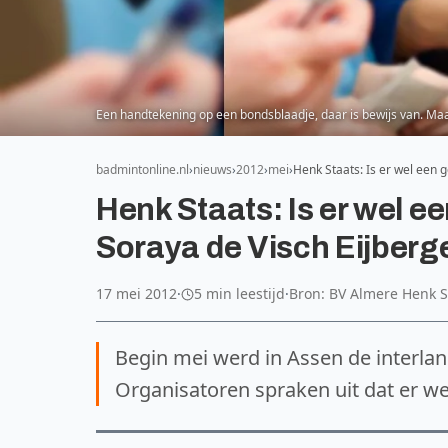
Een handtekening op een bondsblaadje, daar is bewijs van. Ma
badmintonline.nl
nieuws
2012
mei
Henk Staats: Is er wel een 
Henk Staats: Is er wel e
Soraya de Visch Eijber
17 mei 2012
·
5 min leestijd
·
Bron: BV Almere Henk S
Begin mei werd in Assen de interla
Organisatoren spraken uit dat er w