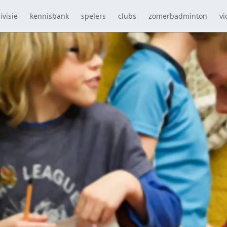
ivisie
kennisbank
spelers
clubs
zomerbadminton
vi