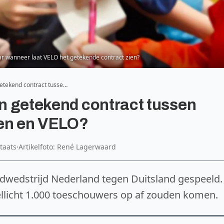
ar wanneer laat VELO het getekende contract zien?
getekend contract tusse…
en getekend contract tussen
gen en VELO?
taats
·
Artikelfoto: René Lagerwaard
ndwedstrijd Nederland tegen Duitsland gespeeld.
ellicht 1.000 toeschouwers op af zouden komen.