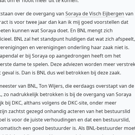
gaat om er nooit meer uit te komen.
ontstaan over de overgang van
Soraya de Visch Eijbergen
van
ct is voor twee jaar dan kan ik mij goed voorstellen dat
oeten kunnen wat Soraya doet. En BNL mengt zich
ficieel. BNL zal het standpunt huldigen dat wat zich afspeelt,
verenigingen en verenigingen onderling haar zaak niet is.
 Papendal er bij Soraya op aangedrongen heeft om het
 eerste dame te spelen. Deze adviezen worden meer verstrek
et geval is. Dan is BNL dus wel betrokken bij deze zaak.
meester van BNL, Ton Wijers, die eerdaags overstapt van de
, zo nadrukkelijk betrokken is bij de overgang van Soraya
jk bij DKC, althans volgens de DKC-site, onder meer
 zijn zachtst gezegd onhandig acteren van het bestuurslid
oel is voor de juiste verhoudingen en dat een bestuurslid,
tomatisch een goed bestuurder is. Als BNL-bestuurder moe