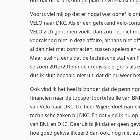
dus dat dit krankzinnige plan de vrieskast in 
Voorts viel mij op dat er nogal wat ophef is 
VELO naar DKC. Als er een getekend Velo-contra
VELO zich genomen voelt. Dan zou het niet m
vooralsnog niet in deze affaire, althans niet of
al dan niet met contracten, tussen spelers en 
Maar stel nu eens dat de technische staf van
seizoen 2012/2013 in de eredivisie ergens als
dus ik sluit bepaald niet uit, dat dit nu weer h
Ook vind ik het heel bijzonder dat de penning
financiën naar de topsportportefeuille van BNL
van Velo naar DKC. De heer Wijers doet nameli
technische zaken bij DKC. En dat vind ik nu op
van BNL en DKC. Daaruit blijkt dat er geen gev
hoe goed gekwalificeerd dan ook, nog niet au