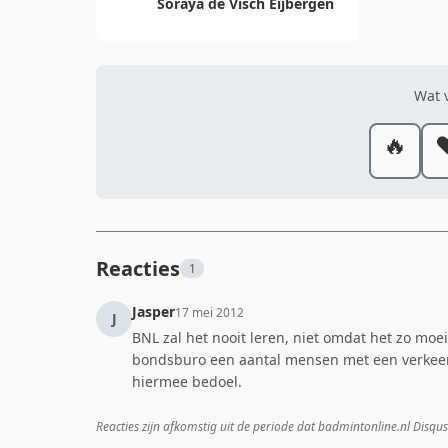
Soraya de Visch Eijbergen
Wat v
🔥
❤
Reacties
1
Jasper
17 mei 2012
J
BNL zal het nooit leren, niet omdat het zo moei
bondsburo een aantal mensen met een verkeerde
hiermee bedoel.
Reacties zijn afkomstig uit de periode dat badmintonline.nl Disqus