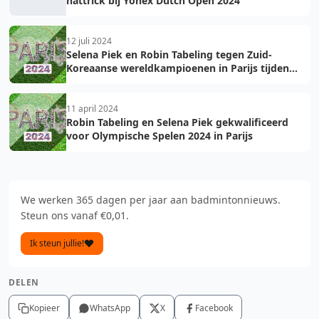
hattrick bij Yonex Dutch Open 2024
12 juli 2024
Selena Piek en Robin Tabeling tegen Zuid-
Koreaanse wereldkampioenen in Parijs tijden
Olympische Zomerspelen
11 april 2024
Robin Tabeling en Selena Piek gekwalificeerd
voor Olympische Spelen 2024 in Parijs
We werken 365 dagen per jaar aan badmintonnieuws.
Steun ons vanaf €0,01.
Ik steun jullie!
DELEN
Kopieer
WhatsApp
X
Facebook