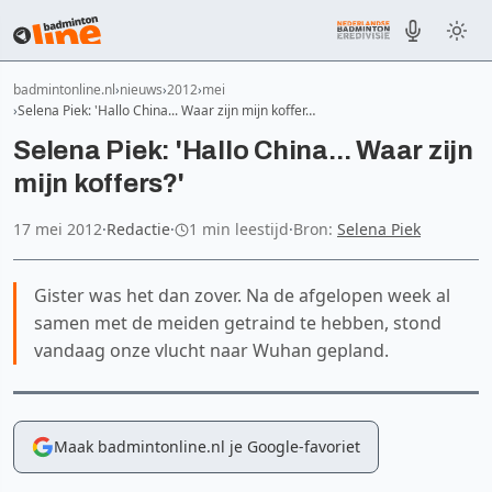
badmintonline.nl
nieuws
2012
mei
Selena Piek: 'Hallo China... Waar zijn mijn koffer…
Selena Piek: 'Hallo China... Waar zijn
mijn koffers?'
17 mei 2012
·
Redactie
·
1 min leestijd
·
Bron:
Selena Piek
Gister was het dan zover. Na de afgelopen week al
samen met de meiden getraind te hebben, stond
vandaag onze vlucht naar Wuhan gepland.
Maak badmintonline.nl je Google-favoriet