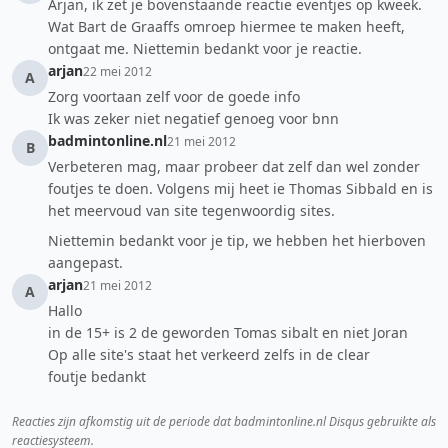
Arjan, ik zet je bovenstaande reactie eventjes op kweek.
Wat Bart de Graaffs omroep hiermee te maken heeft,
ontgaat me. Niettemin bedankt voor je reactie.
arjan
22 mei 2012
A
Zorg voortaan zelf voor de goede info
Ik was zeker niet negatief genoeg voor bnn
badmintonline.nl
21 mei 2012
B
Verbeteren mag, maar probeer dat zelf dan wel zonder
foutjes te doen. Volgens mij heet ie Thomas Sibbald en is
het meervoud van site tegenwoordig sites.
Niettemin bedankt voor je tip, we hebben het hierboven
aangepast.
arjan
21 mei 2012
A
Hallo
in de 15+ is 2 de geworden Tomas sibalt en niet Joran
Op alle site's staat het verkeerd zelfs in de clear
foutje bedankt
Reacties zijn afkomstig uit de periode dat badmintonline.nl Disqus gebruikte als
reactiesysteem.