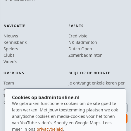
NAVIGATIE
EVENTS
Nieuws
Eredivisie
Kennisbank
NK Badminton
Spelers
Dutch Open
Clubs
Zomerbadminton
Video's
OVER ONS
BLIJF OP DE HOOGTE
Team
Je ontvangt enkele keren per
Supporters
jaar een e-mail met het
Tip de redactie
laatste badmintonnieuws.
Cookies op badmintonline.nl
Contact
We gebruiken functionele cookies om de site goed te
E-mailadres
laten werken. Met jouw toestemming plaatsen we ook
analytische cookies en media-cookies voor het tonen
aanmelden
van YouTube-video's, Spotify en Google Maps. Lees
meer in ons
privacybeleid
.