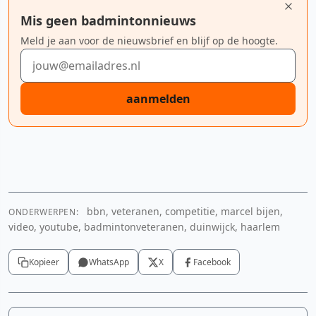
Mis geen badmintonnieuws
Meld je aan voor de nieuwsbrief en blijf op de hoogte.
E-mailadres
aanmelden
bbn, veteranen, competitie, marcel bijen,
YouTube video
ONDERWERPEN:
YouTube video
video, youtube, badmintonveteranen, duinwijck, haarlem
Cookie-instellingen aanpassen
Cookie-instellingen aanpassen
Kopieer
WhatsApp
X
Facebook