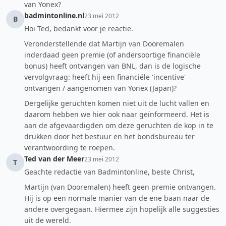
van Yonex?
badmintonline.nl
23 mei 2012
B
Hoi Ted, bedankt voor je reactie.
Veronderstellende dat Martijn van Dooremalen
inderdaad geen premie (of andersoortige financiële
bonus) heeft ontvangen van BNL, dan is de logische
vervolgvraag: heeft hij een financiële 'incentive'
ontvangen / aangenomen van Yonex (Japan)?
Dergelijke geruchten komen niet uit de lucht vallen en
daarom hebben we hier ook naar geïnformeerd. Het is
aan de afgevaardigden om deze geruchten de kop in te
drukken door het bestuur en het bondsbureau ter
verantwoording te roepen.
Ted van der Meer
23 mei 2012
T
Geachte redactie van Badmintonline, beste Christ,
Martijn (van Dooremalen) heeft geen premie ontvangen.
Hij is op een normale manier van de ene baan naar de
andere overgegaan. Hiermee zijn hopelijk alle suggesties
uit de wereld.