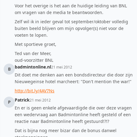
Voor het overige is het aan de huidige leiding van BNL
om vragen van de media te beantwoorden.
Zelf wil ik in ieder geval tot september/oktober volledig
buiten beeld blijven om mijn opvolger(s) niet voor de
voeten te lopen.
Met sportieve groet,
Ted van der Meer,
oud-voorzitter BNL
badmintonline.nl
21 mei 2012
B
Dit doet me denken aan een bondsdirecteur die door zijn
Nieuwegeinse hotel marcheert: "Don't mention the war!"
http://bit.ly/4AV7Ns
Patrick
21 mei 2012
P
En er is geen enkele afgevaardigde die over deze vragen
een wedervraag aan Badmintonline heeft gesteld of een
reactie naar Badmintonline heeft gestuurd!?!?
Dat is bijna nog meer bizar dan de bonus danwel