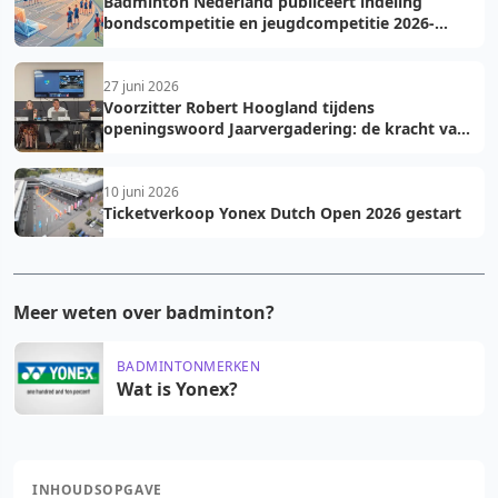
Badminton Nederland publiceert indeling
bondscompetitie en jeugdcompetitie 2026-
2027: voorkom fouten bij teamopgave
27 juni 2026
Voorzitter Robert Hoogland tijdens
openingswoord Jaarvergadering: de kracht van
vooruit
10 juni 2026
Ticketverkoop Yonex Dutch Open 2026 gestart
Meer weten over badminton?
BADMINTONMERKEN
Wat is Yonex?
INHOUDSOPGAVE