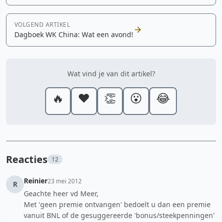
VOLGEND ARTIKEL
Dagboek WK China: Wat een avond!
Wat vind je van dit artikel?
🔥
❤️
👏
😮
😂
Reacties
12
Reinier
23 mei 2012
R
Geachte heer vd Meer,
Met 'geen premie ontvangen' bedoelt u dan een premie
vanuit BNL of de gesuggereerde 'bonus/steekpenningen'