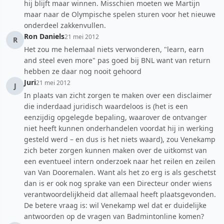
hij blijft maar winnen. Misschien moeten we Martijn
maar naar de Olympische spelen sturen voor het nieuwe
onderdeel zakkenvullen.
Ron Daniels
21 mei 2012
R
Het zou me helemaal niets verwonderen, "learn, earn
and steel even more" pas goed bij BNL want van return
hebben ze daar nog nooit gehoord
Juri
21 mei 2012
J
In plaats van zicht zorgen te maken over een disclaimer
die inderdaad juridisch waardeloos is (het is een
eenzijdig opgelegde bepaling, waarover de ontvanger
niet heeft kunnen onderhandelen voordat hij in werking
gesteld werd – en dus is het niets waard), zou Venekamp
zich beter zorgen kunnen maken over de uitkomst van
een eventueel intern onderzoek naar het reilen en zeilen
van Van Dooremalen. Want als het zo erg is als geschetst
dan is er ook nog sprake van een Directeur onder wiens
verantwoordelijkheid dat allemaal heeft plaatsgevonden.
De betere vraag is: wil Venekamp wel dat er duidelijke
antwoorden op de vragen van Badmintonline komen?