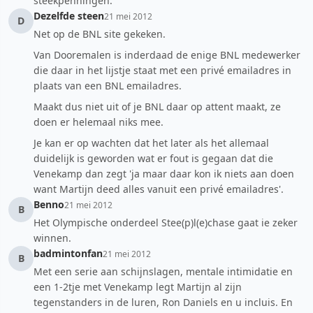
steekpenningen.
Dezelfde steen
21 mei 2012
D
Net op de BNL site gekeken.
Van Dooremalen is inderdaad de enige BNL medewerker
die daar in het lijstje staat met een privé emailadres in
plaats van een BNL emailadres.
Maakt dus niet uit of je BNL daar op attent maakt, ze
doen er helemaal niks mee.
Je kan er op wachten dat het later als het allemaal
duidelijk is geworden wat er fout is gegaan dat die
Venekamp dan zegt 'ja maar daar kon ik niets aan doen
want Martijn deed alles vanuit een privé emailadres'.
Benno
21 mei 2012
B
Het Olympische onderdeel Stee(p)l(e)chase gaat ie zeker
winnen.
badmintonfan
21 mei 2012
B
Met een serie aan schijnslagen, mentale intimidatie en
een 1-2tje met Venekamp legt Martijn al zijn
tegenstanders in de luren, Ron Daniels en u incluis. En