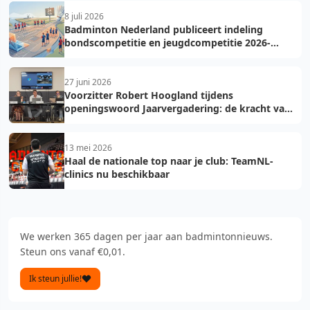
8 juli 2026
Badminton Nederland publiceert indeling
bondscompetitie en jeugdcompetitie 2026-
2027: voorkom fouten bij teamopgave
27 juni 2026
Voorzitter Robert Hoogland tijdens
openingswoord Jaarvergadering: de kracht van
vooruit
13 mei 2026
Haal de nationale top naar je club: TeamNL-
clinics nu beschikbaar
We werken 365 dagen per jaar aan badmintonnieuws.
Steun ons vanaf €0,01.
Ik steun jullie!