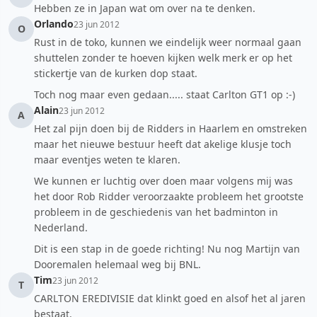
Hebben ze in Japan wat om over na te denken.
Orlando
23 jun 2012
O
Rust in de toko, kunnen we eindelijk weer normaal gaan
shuttelen zonder te hoeven kijken welk merk er op het
stickertje van de kurken dop staat.
Toch nog maar even gedaan..... staat Carlton GT1 op :-)
Alain
23 jun 2012
A
Het zal pijn doen bij de Ridders in Haarlem en omstreken
maar het nieuwe bestuur heeft dat akelige klusje toch
maar eventjes weten te klaren.
We kunnen er luchtig over doen maar volgens mij was
het door Rob Ridder veroorzaakte probleem het grootste
probleem in de geschiedenis van het badminton in
Nederland.
Dit is een stap in de goede richting! Nu nog Martijn van
Dooremalen helemaal weg bij BNL.
Tim
23 jun 2012
T
CARLTON EREDIVISIE dat klinkt goed en alsof het al jaren
bestaat.