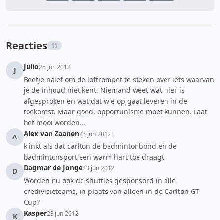
Reacties
11
Julio
25 jun 2012
J
Beetje naïef om de loftrompet te steken over iets waarvan
je de inhoud niet kent. Niemand weet wat hier is
afgesproken en wat dat wie op gaat leveren in de
toekomst. Maar goed, opportunisme moet kunnen. Laat
het mooi worden...
Alex van Zaanen
23 jun 2012
A
klinkt als dat carlton de badmintonbond en de
badmintonsport een warm hart toe draagt.
Dagmar de Jonge
23 jun 2012
D
Worden nu ook de shuttles gesponsord in alle
eredivisieteams, in plaats van alleen in de Carlton GT
Cup?
Kasper
23 jun 2012
K