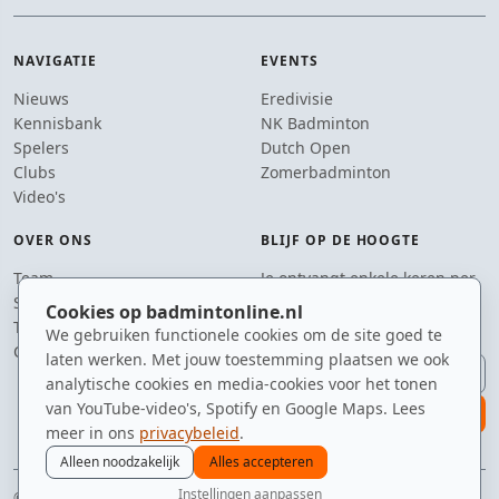
NAVIGATIE
EVENTS
Nieuws
Eredivisie
Kennisbank
NK Badminton
Spelers
Dutch Open
Clubs
Zomerbadminton
Video's
OVER ONS
BLIJF OP DE HOOGTE
Team
Je ontvangt enkele keren per
Supporters
jaar een e-mail met het
Cookies op badmintonline.nl
Tip de redactie
laatste badmintonnieuws.
We gebruiken functionele cookies om de site goed te
Contact
laten werken. Met jouw toestemming plaatsen we ook
E-mailadres
analytische cookies en media-cookies voor het tonen
van YouTube-video's, Spotify en Google Maps. Lees
aanmelden
meer in ons
privacybeleid
.
Alleen noodzakelijk
Alles accepteren
Instellingen aanpassen
© 2010–2026 badmintonline.nl · geen excuses, gewoon badminton