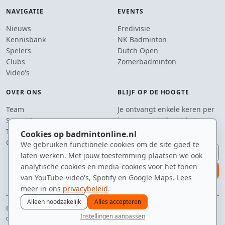
NAVIGATIE
EVENTS
Nieuws
Eredivisie
Kennisbank
NK Badminton
Spelers
Dutch Open
Clubs
Zomerbadminton
Video's
OVER ONS
BLIJF OP DE HOOGTE
Team
Je ontvangt enkele keren per
Supporters
jaar een e-mail met het
Tip de redactie
laatste badmintonnieuws.
Cookies op badmintonline.nl
Contact
We gebruiken functionele cookies om de site goed te
E-mailadres
laten werken. Met jouw toestemming plaatsen we ook
analytische cookies en media-cookies voor het tonen
aanmelden
van YouTube-video's, Spotify en Google Maps. Lees
meer in ons
privacybeleid
.
Alleen noodzakelijk
Alles accepteren
© 2010–2026 badmintonline.nl · gebrouwen in Brabant, geserveerd op het
Instellingen aanpassen
circuit
nieuws
spelers
ranglijst
zomer
menu