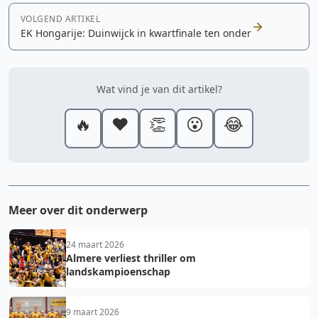
VOLGEND ARTIKEL
EK Hongarije: Duinwijck in kwartfinale ten onder
Wat vind je van dit artikel?
🔥
❤️
👏
😮
😂
Meer over dit onderwerp
24 maart 2026
Almere verliest thriller om
landskampioenschap
9 maart 2026