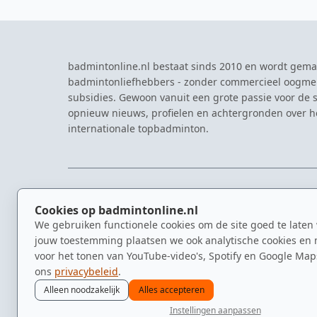
badmintonline.nl bestaat sinds 2010 en wordt gema
badmintonliefhebbers - zonder commercieel oogme
subsidies. Gewoon vanuit een grote passie voor de s
opnieuw nieuws, profielen en achtergronden over 
internationale topbadminton.
NAVIGATIE
EVENTS
Cookies op badmintonline.nl
Nieuws
Eredivisie
We gebruiken functionele cookies om de site goed te laten
Kennisbank
NK Badmin
jouw toestemming plaatsen we ook analytische cookies en 
Spelers
Dutch Ope
voor het tonen van YouTube-video's, Spotify en Google Map
Clubs
Zomerbadm
ons
privacybeleid
.
Video's
Alleen noodzakelijk
Alles accepteren
Instellingen aanpassen