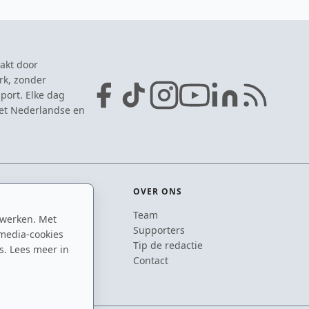
akt door
rk, zonder
port. Elke dag
het Nederlandse en
OVER ONS
Team
 werken. Met
ton
Supporters
media-cookies
n
Tip de redactie
s. Lees meer in
inton
Contact