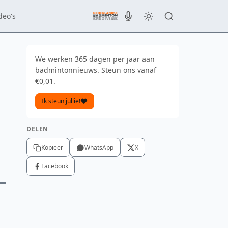
deo's
We werken 365 dagen per jaar aan
badmintonnieuws. Steun ons vanaf
€0,01.
Ik steun jullie!
DELEN
Kopieer
WhatsApp
X
Facebook