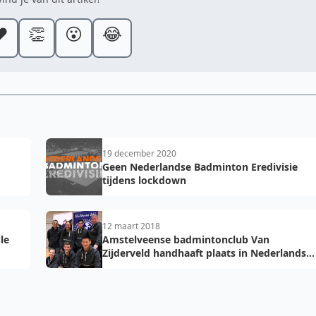
️
👏
😮
😂
19 december 2020
Geen Nederlandse Badminton Eredivisie
tijdens lockdown
12 maart 2018
le
Amstelveense badmintonclub Van
Zijderveld handhaaft plaats in Nederlandse
Badminton Eredivisie