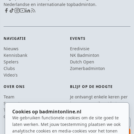
Nederlandse en internationale topbadminton.
NAVIGATIE
EVENTS
Nieuws
Eredivisie
Kennisbank
NK Badminton
Spelers
Dutch Open
Clubs
Zomerbadminton
Video's
OVER ONS
BLIJF OP DE HOOGTE
Team
Je ontvangt enkele keren per
Supporters
jaar een e-mail met het
Tip de redactie
laatste badmintonnieuws.
Cookies op badmintonline.nl
Contact
We gebruiken functionele cookies om de site goed te
E-mailadres
laten werken. Met jouw toestemming plaatsen we ook
analytische cookies en media-cookies voor het tonen
aanmelden