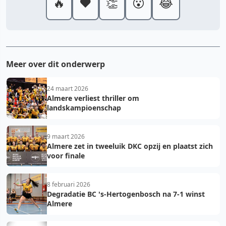
🔥
❤️
👏
😮
😂
Meer over dit onderwerp
24 maart 2026
Almere verliest thriller om
landskampioenschap
9 maart 2026
Almere zet in tweeluik DKC opzij en plaatst zich
voor finale
8 februari 2026
Degradatie BC 's-Hertogenbosch na 7-1 winst
Almere