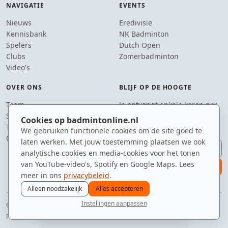
NAVIGATIE
EVENTS
Nieuws
Eredivisie
Kennisbank
NK Badminton
Spelers
Dutch Open
Clubs
Zomerbadminton
Video's
OVER ONS
BLIJF OP DE HOOGTE
Team
Je ontvangt enkele keren per
Supporters
jaar een e-mail met het
Cookies op badmintonline.nl
Tip de redactie
laatste badmintonnieuws.
We gebruiken functionele cookies om de site goed te
Contact
laten werken. Met jouw toestemming plaatsen we ook
E-mailadres
analytische cookies en media-cookies voor het tonen
van YouTube-video's, Spotify en Google Maps. Lees
aanmelden
meer in ons
privacybeleid
.
Alleen noodzakelijk
Alles accepteren
Instellingen aanpassen
© 2010–2026 badmintonline.nl · 100% veren, 0% plastic
nieuws
spelers
ranglijst
zomer
menu
privacy
disclaimer
versie
cookies