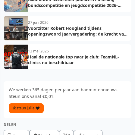
bondscompetitie en jeugdcompetitie 2026-
2027: voorkom fouten bij teamopgave
27 juni 2026
Voorzitter Robert Hoogland tijdens
openingswoord Jaarvergadering: de kracht van
vooruit
13 mei 2026
Haal de nationale top naar je club: TeamNL-
clinics nu beschikbaar
We werken 365 dagen per jaar aan badmintonnieuws.
Steun ons vanaf €0,01.
Ik steun jullie!
DELEN