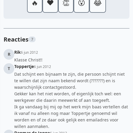
🔥
❤️
👏
😮
😂
Reacties
7
Rik
6 jun 2012
R
Klasse Christ!!
Toppertje
6 jun 2012
T
Dat schijnt een bijnaam te zijn, die persoon schijnt niet
te willen dat zijn naam bekend wordt (???????) en is
waarschijnlijk contactgestoord.
Gekker kan het niet worden, of eigenlijk toch wel: een
werkgever die daarin meewerkt of aan toegeeft.
Ik ga vandaag bij mij op het werk mijn baas vertellen dat
ik vanaf nu alleen nog maar Toppertje genoemd wil
worden en of ze daar ook gelijk een emailadres voor
willen aanmaken.
Dagmar de Jonge