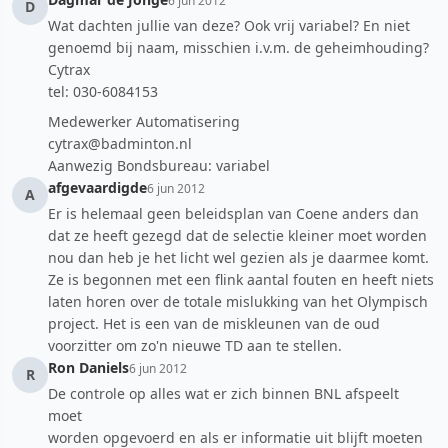
6 jun 2012
D
Wat dachten jullie van deze? Ook vrij variabel? En niet
genoemd bij naam, misschien i.v.m. de geheimhouding?
Cytrax
tel: 030-6084153
Medewerker Automatisering
cytrax@badminton.nl
Aanwezig Bondsbureau: variabel
afgevaardigde
6 jun 2012
A
Er is helemaal geen beleidsplan van Coene anders dan
dat ze heeft gezegd dat de selectie kleiner moet worden
nou dan heb je het licht wel gezien als je daarmee komt.
Ze is begonnen met een flink aantal fouten en heeft niets
laten horen over de totale mislukking van het Olympisch
project. Het is een van de miskleunen van de oud
voorzitter om zo'n nieuwe TD aan te stellen.
Ron Daniels
6 jun 2012
R
De controle op alles wat er zich binnen BNL afspeelt
moet
worden opgevoerd en als er informatie uit blijft moeten