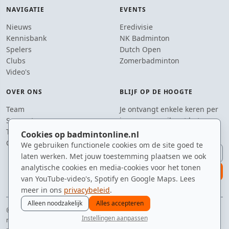
NAVIGATIE
EVENTS
Nieuws
Eredivisie
Kennisbank
NK Badminton
Spelers
Dutch Open
Clubs
Zomerbadminton
Video's
OVER ONS
BLIJF OP DE HOOGTE
Team
Je ontvangt enkele keren per
Supporters
jaar een e-mail met het
Tip de redactie
laatste badmintonnieuws.
Cookies op badmintonline.nl
Contact
We gebruiken functionele cookies om de site goed te
E-mailadres
laten werken. Met jouw toestemming plaatsen we ook
analytische cookies en media-cookies voor het tonen
aanmelden
van YouTube-video's, Spotify en Google Maps. Lees
meer in ons
privacybeleid
.
Alleen noodzakelijk
Alles accepteren
© 2010–2026 badmintonline.nl · geobsedeerd door de perfecte service (net
Instellingen aanpassen
niet te hoog)
nieuws
spelers
ranglijst
zomer
menu