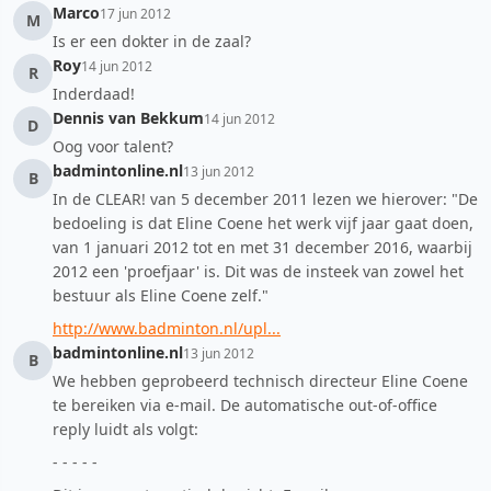
Marco
17 jun 2012
M
Is er een dokter in de zaal?
Roy
14 jun 2012
R
Inderdaad!
Dennis van Bekkum
14 jun 2012
D
Oog voor talent?
badmintonline.nl
13 jun 2012
B
In de CLEAR! van 5 december 2011 lezen we hierover: "De
bedoeling is dat Eline Coene het werk vijf jaar gaat doen,
van 1 januari 2012 tot en met 31 december 2016, waarbij
2012 een 'proefjaar' is. Dit was de insteek van zowel het
bestuur als Eline Coene zelf."
http://www.badminton.nl/upl...
badmintonline.nl
13 jun 2012
B
We hebben geprobeerd technisch directeur Eline Coene
te bereiken via e-mail. De automatische out-of-office
reply luidt als volgt:
- - - - -