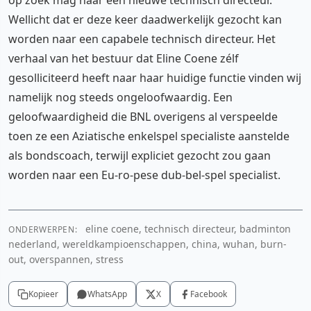
op zoek mag naar een nieuwe technisch directeur.
Wellicht dat er deze keer daadwerkelijk gezocht kan
worden naar een capabele technisch directeur. Het
verhaal van het bestuur dat Eline Coene zélf
gesolliciteerd heeft naar haar huidige functie vinden wij
namelijk nog steeds ongeloofwaardig. Een
geloofwaardigheid die BNL overigens al verspeelde
toen ze een Aziatische enkelspel specialiste aanstelde
als bondscoach, terwijl expliciet gezocht zou gaan
worden naar een Eu-ro-pese dub-bel-spel specialist.
eline coene, technisch directeur, badminton
ONDERWERPEN:
nederland, wereldkampioenschappen, china, wuhan, burn-
out, overspannen, stress
Kopieer
WhatsApp
X
Facebook