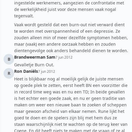
ingestelde werknemers, aangezien de confrontatie met
de werkelijkheid juist voor deze mensen vaak nogal
tegenvalt.
Vaak wordt gesteld dat een burn-out niet verward dient
te worden met overspannenheid of een depressie. Ze
zouden alleen min of meer dezelfde symptomen hebben,
maar (vaak) een andere oorzaak hebben en zouden
dientengevolge ook anders behandeld dienen te worden.
Brandweerman Sam
7 jun 2012
B
Gevalletje Burn Out.
Ron Daniëls
7 jun 2012
R
Heet is blijkbaar nog al moeilijk gelijk de juiste mensen
op goede plek te zetten, eerst heeft BN een voorzitter die
in record time weg was en nu een TD; In beide gevallen
is het echter een goede zaak, en nu er geen traditie van
maken om weer een nieuwe baan te zoeken of scheppen
maar gewoon afscheid van elkaar nemen. Rune lijkt het
goed te doen en de spelers zijn blij met hem dus ze
staan waarschijnlijk niet te wachten op de terug keer van
Coene. En dit heeft niets te maken met de vraag of ze al