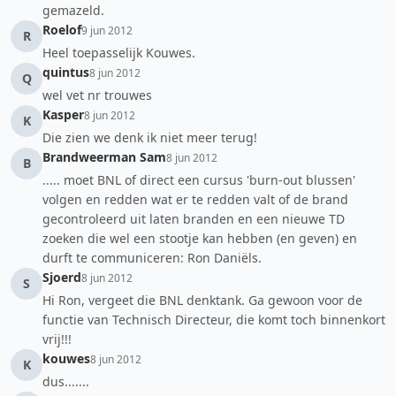
gemazeld.
Roelof
9 jun 2012
R
Heel toepasselijk Kouwes.
quintus
8 jun 2012
Q
wel vet nr trouwes
Kasper
8 jun 2012
K
Die zien we denk ik niet meer terug!
Brandweerman Sam
8 jun 2012
B
..... moet BNL of direct een cursus 'burn-out blussen'
volgen en redden wat er te redden valt of de brand
gecontroleerd uit laten branden en een nieuwe TD
zoeken die wel een stootje kan hebben (en geven) en
durft te communiceren: Ron Daniëls.
Sjoerd
8 jun 2012
S
Hi Ron, vergeet die BNL denktank. Ga gewoon voor de
functie van Technisch Directeur, die komt toch binnenkort
vrij!!!
kouwes
8 jun 2012
K
dus.......