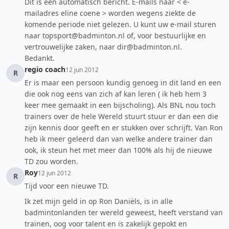
Dit is een automatisch bericht. E-mails naar < e-
mailadres eline coene > worden wegens ziekte de
komende periode niet gelezen. U kunt uw e-mail sturen
naar topsport@badminton.nl of, voor bestuurlijke en
vertrouwelijke zaken, naar dir@badminton.nl.
Bedankt.
regio coach
12 jun 2012
R
Er is maar een persoon kundig genoeg in dit land en een
die ook nog eens van zich af kan leren ( ik heb hem 3
keer mee gemaakt in een bijscholing). Als BNL nou toch
trainers over de hele Wereld stuurt stuur er dan een die
zijn kennis door geeft en er stukken over schrijft. Van Ron
heb ik meer geleerd dan van welke andere trainer dan
ook, ik steun het met meer dan 100% als hij de nieuwe
TD zou worden.
Roy
12 jun 2012
R
Tijd voor een nieuwe TD.
Ik zet mijn geld in op Ron Daniëls, is in alle
badmintonlanden ter wereld geweest, heeft verstand van
trainen, oog voor talent en is zakelijk gepokt en