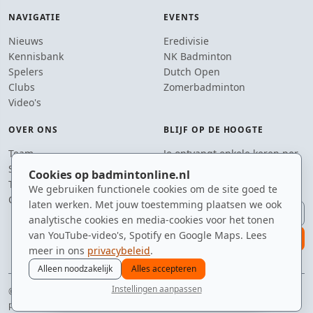
NAVIGATIE
EVENTS
Nieuws
Eredivisie
Kennisbank
NK Badminton
Spelers
Dutch Open
Clubs
Zomerbadminton
Video's
OVER ONS
BLIJF OP DE HOOGTE
Team
Je ontvangt enkele keren per
Supporters
jaar een e-mail met het
Cookies op badmintonline.nl
Tip de redactie
laatste badmintonnieuws.
We gebruiken functionele cookies om de site goed te
Contact
laten werken. Met jouw toestemming plaatsen we ook
E-mailadres
analytische cookies en media-cookies voor het tonen
van YouTube-video's, Spotify en Google Maps. Lees
aanmelden
meer in ons
privacybeleid
.
Alleen noodzakelijk
Alles accepteren
Instellingen aanpassen
© 2010–2026 badmintonline.nl · hart voor de sport, oog voor de shuttle
nieuws
spelers
ranglijst
zomer
menu
privacy
disclaimer
versie
cookies