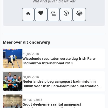
Wat vind je van dit artikel?
🔥
❤️
👏
😮
😂
Meer over dit onderwerp
21 juni 2018
Wisselende resultaten eerste dag Irish Para-
Badminton International 2018
20 juni 2018
Nederlandse ploeg aangepast badminton in
Dublin voor Irish Para-Badminton International
2018
20 maart 2018
Groot deelnemersaantal aangepast