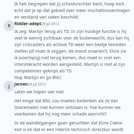
Ik heb begrepen dat jij scheidsrechter bent, hoop toch
echt dat je op dat gebied over meer inschattinsvermogen
en verstand van zaken beschikt!
Ridder-adept
29 jul 2012
R
Ik zeg: Martijn terug als TD. In zijn huidige functie is hij
veel te weinig zichtbaar voor de buitenwacht, dus kan hij
zijn criticasters als actieve TD weer een beetje tevreden
stellen (of moet ik zeggen: de mond snoeren?). Eline zie
ik (voorlopig) niet terug komen, dus moet er snel een
interimkracht worden aangesteld. Martijn is met al zijn
competenties geknipt als TD.
Hup Martijn en go BNL!
Jeroen
28 jul 2012
J
Laten we hopen van niet.
Het enige dat BNL zou moeten bedenken als ze Van
Dooremalen niet kunnen ontslaan is: hoe kunnen we
voorkomen dat hij nog meer schade aanricht?
In de wandelgangen gaan geruchten dat Eline Coene
exit is en dat er een interim technisch directeur wordt