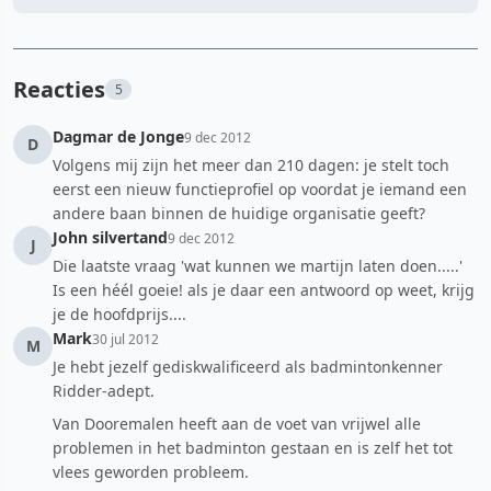
Reacties
5
Dagmar de Jonge
9 dec 2012
D
Volgens mij zijn het meer dan 210 dagen: je stelt toch
eerst een nieuw functieprofiel op voordat je iemand een
andere baan binnen de huidige organisatie geeft?
John silvertand
9 dec 2012
J
Die laatste vraag 'wat kunnen we martijn laten doen.....'
Is een héél goeie! als je daar een antwoord op weet, krijg
je de hoofdprijs....
Mark
30 jul 2012
M
Je hebt jezelf gediskwalificeerd als badmintonkenner
Ridder-adept.
Van Dooremalen heeft aan de voet van vrijwel alle
problemen in het badminton gestaan en is zelf het tot
vlees geworden probleem.