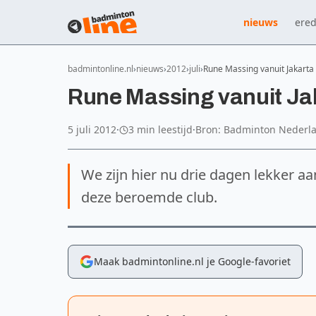
nieuws
ered
badmintonline.nl
nieuws
2012
juli
Rune Massing vanuit Jakarta
Rune Massing vanuit Jak
5 juli 2012
·
3 min leestijd
·
Bron: Badminton Nederl
We zijn hier nu drie dagen lekker aan
deze beroemde club.
Maak badmintonline.nl je Google-favoriet