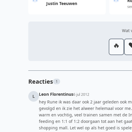
Ro
Justin Teeuwen
se
Wat v
🔥
❤
Reacties
1
Leon Florentinus
6 jul 2012
L
hey Rune ik was daar ook 2 jaar geleden ook 
gevolgd en ik zie het alweer helemaal voor me.
warm en vochtig, veel trainen samen met de In
feeding en 1:1 of 1:2 doorgaan tot aan het ga
shopping mall. Let wel op als het goed is spele