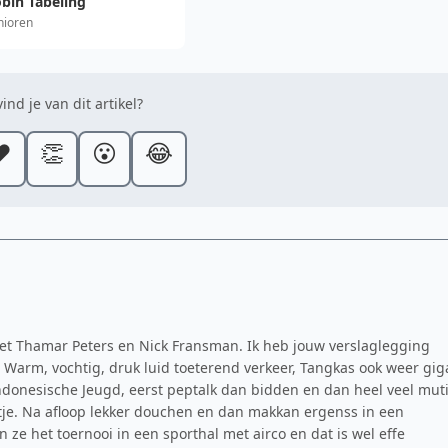
bin Tabeling
nioren
ind je van dit artikel?
️
👏
😮
😂
met Thamar Peters en Nick Fransman. Ik heb jouw verslaglegging
 Warm, vochtig, druk luid toeterend verkeer, Tangkas ook weer gig
donesische Jeugd, eerst peptalk dan bidden en dan heel veel muti
atje. Na afloop lekker douchen en dan makkan ergenss in een
n ze het toernooi in een sporthal met airco en dat is wel effe