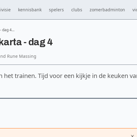
ivisie
kennisbank
spelers
clubs
zomerbadminton
vi
 - dag 4…
arta - dag 4
and Rune Massing
 het trainen. Tijd voor een kijkje in de keuken v