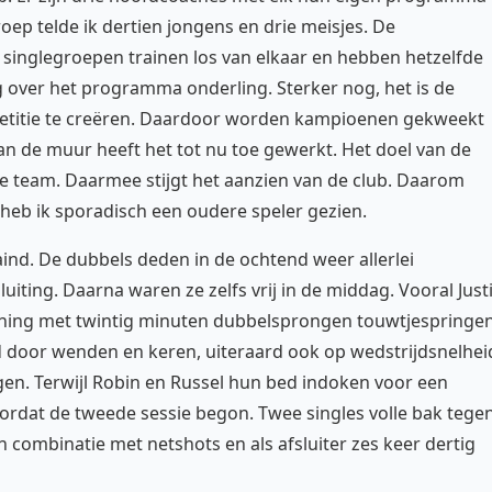
oep telde ik dertien jongens en drie meisjes. De
singlegroepen trainen los van elkaar en hebben hetzelfde
 over het programma onderling. Sterker nog, het is de
mpetitie te creëren. Daardoor worden kampioenen gekweekt
an de muur heeft het tot nu toe gewerkt. Het doel van de
nale team. Daarmee stijgt het aanzien van de club. Daarom
 heb ik sporadisch een oudere speler gezien.
nd. De dubbels deden in de ochtend weer allerlei
uiting. Daarna waren ze zelfs vrij in de middag. Vooral Just
raining met twintig minuten dubbelsprongen touwtjespringen
 door wenden en keren, uiteraard ook op wedstrijdsnelhei
gen. Terwijl Robin en Russel hun bed indoken voor een
 voordat de tweede sessie begon. Twee singles volle bak tege
n combinatie met netshots en als afsluiter zes keer dertig