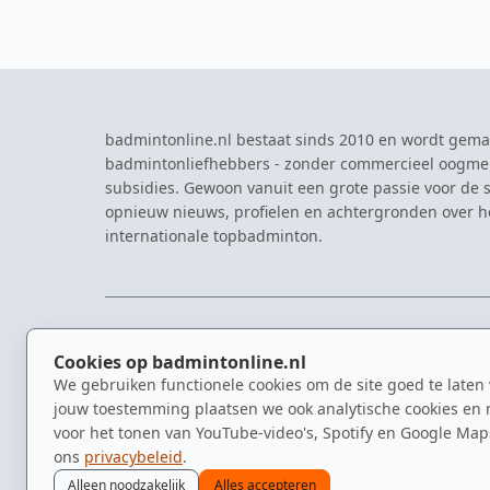
badmintonline.nl bestaat sinds 2010 en wordt gema
badmintonliefhebbers - zonder commercieel oogme
subsidies. Gewoon vanuit een grote passie voor de s
opnieuw nieuws, profielen en achtergronden over 
internationale topbadminton.
NAVIGATIE
EVENTS
Cookies op badmintonline.nl
Nieuws
Eredivisie
We gebruiken functionele cookies om de site goed te laten
Kennisbank
NK Badmin
jouw toestemming plaatsen we ook analytische cookies en 
Spelers
Dutch Ope
voor het tonen van YouTube-video's, Spotify en Google Map
Clubs
Zomerbadm
ons
privacybeleid
.
Video's
Alleen noodzakelijk
Alles accepteren