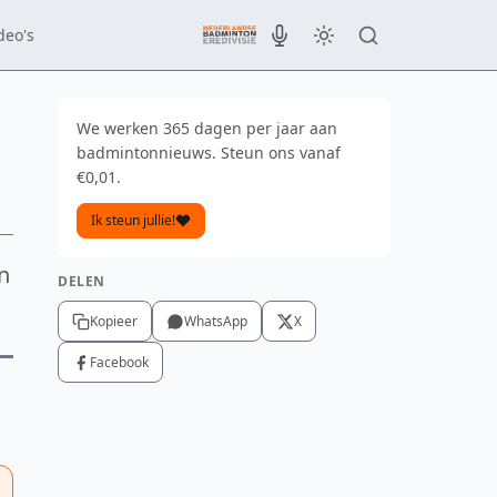
deo's
We werken 365 dagen per jaar aan
badmintonnieuws. Steun ons vanaf
€0,01.
Ik steun jullie!
an
DELEN
Kopieer
WhatsApp
X
Facebook