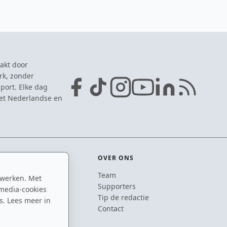
akt door
rk, zonder
port. Elke dag
het Nederlandse en
OVER ONS
Team
 werken. Met
ton
Supporters
media-cookies
n
Tip de redactie
s. Lees meer in
inton
Contact