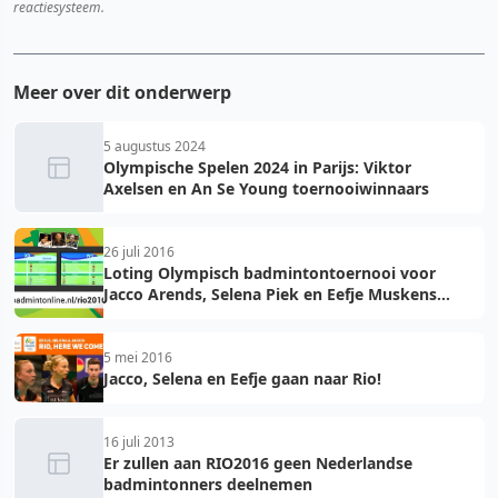
reactiesysteem.
Meer over dit onderwerp
5 augustus 2024
Olympische Spelen 2024 in Parijs: Viktor
Axelsen en An Se Young toernooiwinnaars
26 juli 2016
Loting Olympisch badmintontoernooi voor
Jacco Arends, Selena Piek en Eefje Muskens
bekend
5 mei 2016
Jacco, Selena en Eefje gaan naar Rio!
16 juli 2013
Er zullen aan RIO2016 geen Nederlandse
badmintonners deelnemen