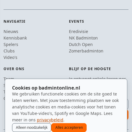
NAVIGATIE
EVENTS
Nieuws
Eredivisie
Kennisbank
NK Badminton
Spelers
Dutch Open
Clubs
Zomerbadminton
Video's
OVER ONS
BLIJF OP DE HOOGTE
Team
Je ontvangt enkele keren per
Supporters
jaar een e-mail met het
Cookies op badmintonline.nl
Tip de redactie
laatste badmintonnieuws.
We gebruiken functionele cookies om de site goed te
Contact
laten werken. Met jouw toestemming plaatsen we ook
E-mailadres
analytische cookies en media-cookies voor het tonen
van YouTube-video's, Spotify en Google Maps. Lees
aanmelden
meer in ons
privacybeleid
.
Alleen noodzakelijk
Alles accepteren