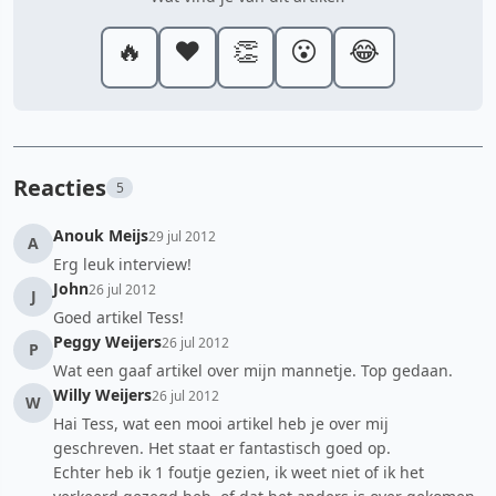
🔥
❤️
👏
😮
😂
Reacties
5
Anouk Meijs
29 jul 2012
A
Erg leuk interview!
John
26 jul 2012
J
Goed artikel Tess!
Peggy Weijers
26 jul 2012
P
Wat een gaaf artikel over mijn mannetje. Top gedaan.
Willy Weijers
26 jul 2012
W
Hai Tess, wat een mooi artikel heb je over mij
geschreven. Het staat er fantastisch goed op.
Echter heb ik 1 foutje gezien, ik weet niet of ik het